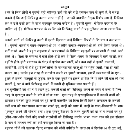
आमुख
हममें से जिन लोगों ने गुरुजी श्री रवीन्द्र शर्मा जी की बातें प्रत्यक्ष रूप से सुनी हैं, वे समझ
सकते हैं कि उन्हें लिपिबद्ध करना सरल नहीं है। उनकी बातचीत में एक विशेष लय है, लिखित
रूप में उसे उसी लय के साथ प्रस्तुत करना कठिन है। गुरुजी मूलतः मौखिक परम्परा के
व्यक्ति रहे हैं। मौखिक परम्परा के व्यक्ति को लिपिबद्ध करने में यह मुश्किल आना स्वाभाविक
है।
उनकी बातों को लिपिबद्ध करने में दसरी दिक्कत उन्हें विभिन्न विषयों में विभक्त न कर पाना
है। गुरुजी भारतीय ग्राम-व्यवस्थाओं एवं भारतीय समाज-व्यवस्थाओं की बातें किया करते थे।
बातें करते-करते वे बहुत सहजता से व्यवस्थाओं के विभिन्न पहलुओं पर आसानी से आते-जाते
रहते थे। शिक्षा के सम्बन्ध में बातें होते-होते कब वे शिल्प-कला के विस्तार में चली जातीं, कब
वहाँ से होते-होते स्वास्थ्य के क्षेत्र में प्रवेश कर जातीं, और कब वहाँ से हमारी कलाओं,
कारीगिरी, आदि से होते हुए टेक्नोलॉजी के सभ्यतागत पहलुओं पर पहुँच जातीं, पता ही नहीं
चलता था। उनके इस तरह से बातचीत करने पर हमारी सभ्यता, हमारी व्यवस्थाओं के एक-
दूसरे से इतनी मजबूती से जुड़ाव, उनके एक-दूसरे पर इतने अधिक निर्भर होने की बात तो पता
चलती है, पर ये बातें लिपिबद्ध करने में उतनी ही मुश्किल जान पडती हैं।
इन चुनौतियों को ध्यान में रखते हुए, उनकी बातों को लिपिबद्ध करने के चरण में उन्हें विभिन्न
तरह से प्रस्तुत करने के बारे में सोचा गया। एक तरह के प्रस्तुतिकरण में उनकी बातों को,
खासकर उनकी कुछ जगहों पर हुई लम्बी बातचीत को बिना किसी विशेष सम्पादन के उनकी
उसी लय को यथासम्भव बरकरार रखते हए, उन्हीं की भाषा में, उन्हीं के शब्द-विन्यासों के साथ
प्रस्तुत करने की योजना बनी। इस प्रस्तुतिकरण के तहत गुरुजी की दो-तीन जगहों पर हुई
(तीन-चार-पाँच दिनों की) लम्बी बातचीतों को लिपिबद्ध करके "भारत कथा' नाम की इस शृंखला
के रूप में लगभग ज्यों का त्यों प्रस्तुत किया जा रहा है।
महात्मा गाँधी की पुस्तक 'हिन्द स्वराज' की सौवीं वर्षगाँठ के उपलक्ष्य में दिनांक 14 से 20 मई,