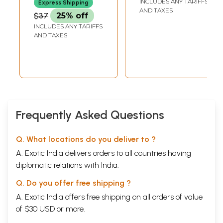
INCLUDES ANY TARIFFS
RATHOD
VYAS
Express Shipping
Majjhamika: Pandit
Personality
AND TAXES
$37
25% off
Ravi Shankar
Historian Dr. Pt.
INCLUDES ANY TARIFFS
Derashri-
Rajasekhar Vyas
AND TAXES
Correspondence
(Smriti Granth)
on Historical
Research with
Historians and
Eminent Scholars)
Frequently Asked Questions
Q. What locations do you deliver to ?
A. Exotic India delivers orders to all countries having
diplomatic relations with India.
Q. Do you offer free shipping ?
A. Exotic India offers free shipping on all orders of value
of $30 USD or more.