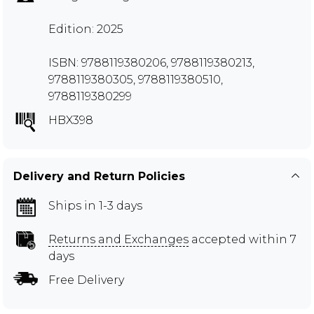
Edition: 2025
ISBN: 9788119380206, 9788119380213,
9788119380305, 9788119380510,
9788119380299
HBX398
Delivery and Return Policies
Ships in 1-3 days
Returns and Exchanges
accepted within 7
days
Free Delivery