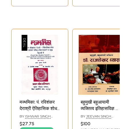
मज्भमिका: पं. रविशंकर
बहुमुखी बहुआयामी
देराश्री ऐतिहासिक शोध
व्यक्तित्व इतिहासविज्ञ डॉ.
- पत्राचार प्रसिद्ध
पं. राजशेखर व्यास:
BY
ISHWAR SINGH
BY
JEEVAN SINGH
इतिहासकारों व प्रबुद्ध
Versatile
RANAWAT AND
KHARKWAS AND
$27.75
$100
MOHABBAT SINGH
RAJENDRASHEKHAR
विद्वानों से-
Multidimensional