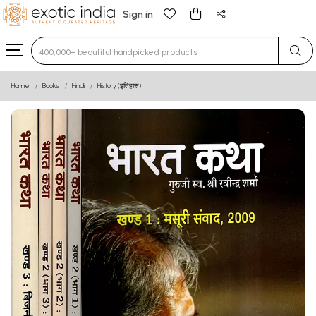
Sign in
Type 3 or more characters for results.
Home
Books
Hindi
History (इतिहास)