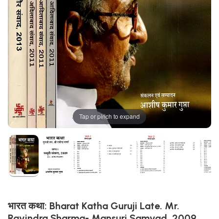
Tap or pinch to expand
भारत कथा: Bharat Katha Guruji Late. Mr.
Ravindra Sharma- Mansuri Samvad, 2009