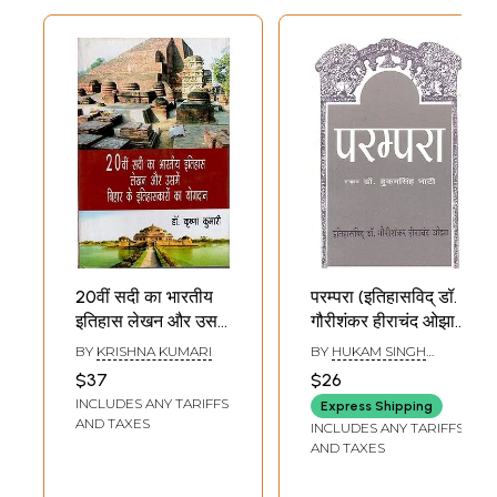
20वीं सदी का भारतीय
परम्परा (इतिहासविद् डॉ.
इतिहास लेखन और उसमें
गौरीशंकर हीराचंद ओझा)
बिहार के इतिहासकारों
: Parampara
BY
KRISHNA KUMARI
BY
HUKAM SINGH
का योगदान: Indian
(Historian Dr.
BHATI
$37
$26
Historiography of
Gaurishankar
INCLUDES ANY TARIFFS
Express Shipping
the 20th Century
Hirachand Ojha)
AND TAXES
INCLUDES ANY TARIFFS
and Contribution
AND TAXES
of Historians of
Bihar