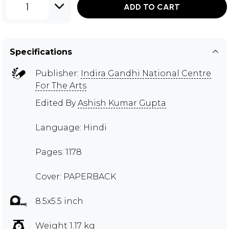
1
ADD TO CART
Specifications
Publisher:
Indira Gandhi National Centre
For The Arts
Edited By
Ashish Kumar Gupta
Language: Hindi
Pages: 1178
Cover: PAPERBACK
8.5x5.5 inch
Weight 1.17 kg