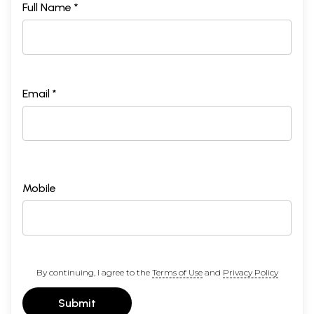
Full Name *
Email *
Mobile
By continuing, I agree to the
Terms of Use
and
Privacy Policy
Submit