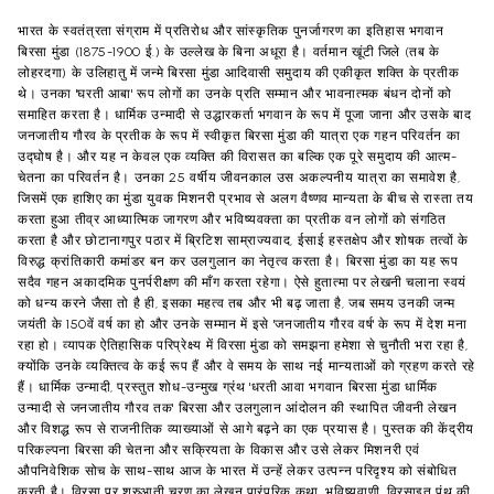
भारत के स्वतंत्रता संग्राम में प्रतिरोध और सांस्कृतिक पुनर्जागरण का इतिहास भगवान
बिरसा मुंडा (1875-1900 ई.) के उल्लेख के बिना अधूरा है। वर्तमान खूंटी जिले (तब के
लोहरदगा) के उलिहातु में जन्मे बिरसा मुंडा आदिवासी समुदाय की एकीकृत शक्ति के प्रतीक
थे। उनका 'घरती आबा' रूप लोगों का उनके प्रति सम्मान और भावनात्मक बंधन दोनों को
समाहित करता है। धार्मिक उन्मादी से उद्धारकर्ता भगवान के रूप में पूजा जाना और उसके बाद
जनजातीय गौरव के प्रतीक के रूप में स्वीकृत बिरसा मुंडा की यात्रा एक गहन परिवर्तन का
उद्घोष है। और यह न केवल एक व्यक्ति की विरासत का बल्कि एक पूरे समुदाय की आत्म-
चेतना का परिवर्तन है। उनका 25 वर्षीय जीवनकाल उस अकल्पनीय यात्रा का समावेश है,
जिसमें एक हाशिए का मुंडा युवक मिशनरी प्रभाव से अलग वैष्णव मान्यता के बीच से रास्ता तय
करता हुआ तीव्र आध्यात्मिक जागरण और भविष्यवक्ता का प्रतीक वन लोगों को संगठित
करता है और छोटानागपुर पठार में ब्रिटिश साम्राज्यवाद, ईसाई हस्तक्षेप और शोषक तत्वों के
विरुद्ध क्रांतिकारी कमांडर बन कर उलगुलान का नेतृत्व करता है। बिरसा मुंडा का यह रूप
सदैव गहन अकादमिक पुनर्परीक्षण की माँग करता रहेगा। ऐसे हुतात्मा पर लेखनी चलाना स्वयं
को धन्य करने जैसा तो है ही, इसका महत्व तब और भी बढ़ जाता है, जब समय उनकी जन्म
जयंती के 150वें वर्ष का हो और उनके सम्मान में इसे 'जनजातीय गौरव वर्ष' के रूप में देश मना
रहा हो। व्यापक ऐतिहासिक परिप्रेक्ष्य में विरसा मुंडा को समझना हमेशा से चुनौती भरा रहा है,
क्योंकि उनके व्यक्तित्व के कई रूप हैं और वे समय के साथ नई मान्यताओं को ग्रहण करते रहे
हैं। धार्मिक उन्मादी, प्रस्तुत शोध-उन्मुख ग्रंथ 'धरती आवा भगवान बिरसा मुंडा धार्मिक
उन्मादी से जनजातीय गौरव तक' बिरसा और उलगुलान आंदोलन की स्थापित जीवनी लेखन
और विशद्ध रूप से राजनीतिक व्याख्याओं से आगे बढ़ने का एक प्रयास है। पुस्तक की केंद्रीय
परिकल्पना बिरसा की चेतना और सक्रियता के विकास और उसे लेकर मिशनरी एवं
औपनिवेशिक सोच के साथ-साथ आज के भारत में उन्हें लेकर उत्पन्न परिदृश्य को संबोधित
करती है। विरसा पर शुरुआती चरण का लेखन पारंपरिक कथा, भविष्यवाणी, विरसाइत पंथ की