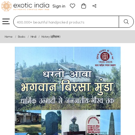
Sign in
Type 3 or more characters for results.
Home
Books
Hindi
History (इतिहास)