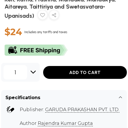
Aitareya, Taittiriya and Swetasvatara-
Upanisads)
$24
Includes any tariffs and taxes
1
ADD TO CART
Specifications
Publisher:
GARUDA PRAKASHAN PVT. LTD.
Author
Rajendra Kumar Gupta