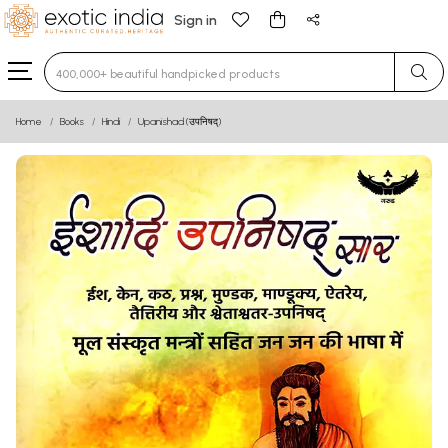
Sign in
Type 3 or more characters for results.
Home
Books
Hindi
Upanishad (उपनिषद्)