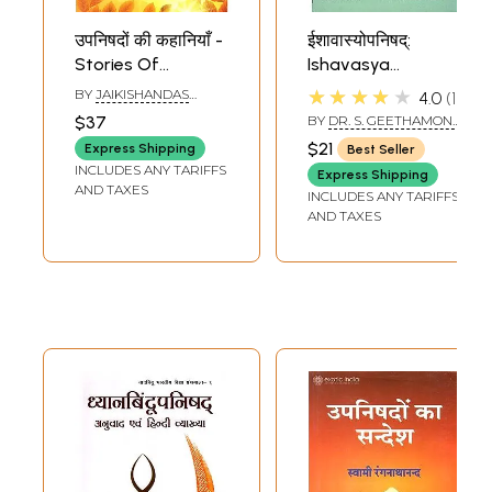
उपनिषदों की कहानियाँ -
ईशावास्योपनिषद्:
Stories Of
Ishavasya
Upanishads
Upanishad (With
★★★★★
BY
JAIKISHANDAS
4.0
1
(Bilingual: Hindi-
the Bhashya of
SADANI
$37
BY
DR. S. GEETHAMONY
English)
Shankaracharya)
AMMA & DR. SOBHANA
$21
Express Shipping
Best Seller
INCLUDES ANY TARIFFS
Express Shipping
AND TAXES
INCLUDES ANY TARIFFS
AND TAXES