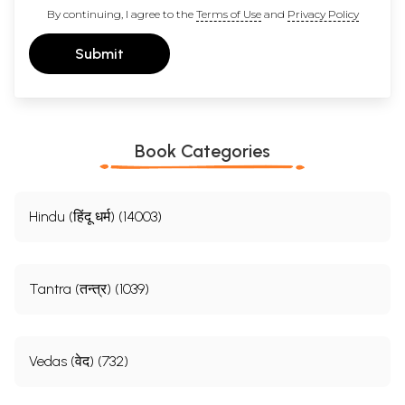
By continuing, I agree to the
Terms of Use
and
Privacy Policy
Submit
Book Categories
Hindu (हिंदू धर्म) (14003)
Tantra (तन्त्र) (1039)
Vedas (वेद) (732)