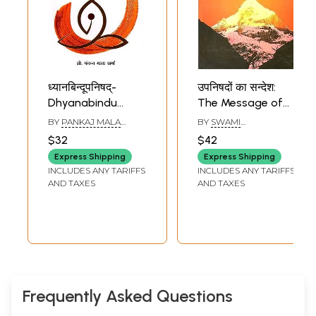
ध्यानबिन्दूपनिषद्-
उपनिषदों का सन्देश:
Dhyanabindu
The Message of
Upanishad
Upanishads (Isha,
BY
PANKAJ MALA
BY
SWAMI
Kena and Katho
SHARMA
RANGANATHANANDA
$32
$42
Upanishad)
Express Shipping
Express Shipping
INCLUDES ANY TARIFFS
INCLUDES ANY TARIFFS
AND TAXES
AND TAXES
Frequently Asked Questions