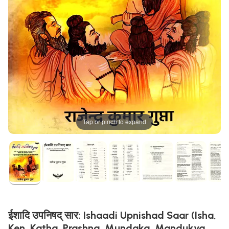
Tap or pinch to expand
ईशादि उपनिषद् सार: Ishaadi Upnishad Saar (Isha,
Ken, Katha, Prashna, Mundaka, Mandukya,