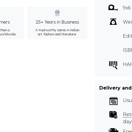
9x6
mers
25+ Years in Business
Wei
than a
A trustworthy name in Indian
 worldwide.
art, fashion and literature.
Edi
ISB
HA
Delivery and
Usu
Ret
day
Fre