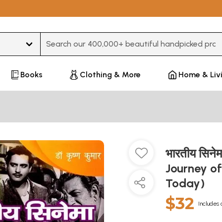
Type 3 or more characters for results.
Books
Clothing & More
Home & Liv
भारतीय सिन
Journey o
Today)
$32
Includes 