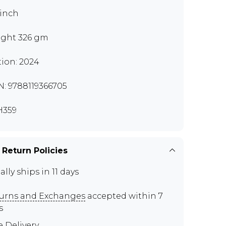
 inch
ght 326 gm
tion: 2024
N: 9788119366705
H359
 Return Policies
ally ships in 11 days
urns and Exchanges
accepted within 7
s
e Delivery