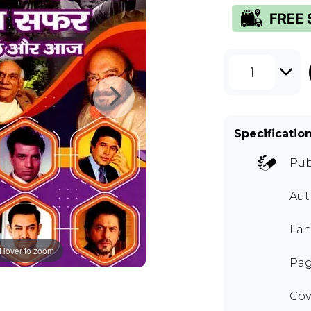
1
Specificatio
Pub
Au
Lan
Hover to zoom
Pag
Cov