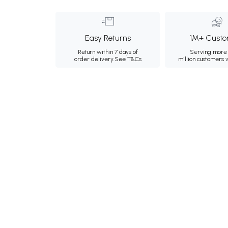
Easy Returns
1M+ Custo
Return within 7 days of
Serving more 
order delivery.
See T&Cs
million customers