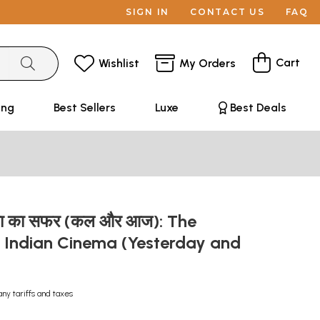
SIGN IN
CONTACT US
FAQ
Cart
Wishlist
My Orders
ing
Best Sellers
Luxe
Best Deals
ेमा का सफर (कल और आज): The
f Indian Cinema (Yesterday and
any tariffs and taxes