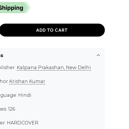
ADD TO CART
ns
lisher:
Kalpana Prakashan, New Delhi
thor
Krishan Kumar
guage: Hindi
es: 126
er: HARDCOVER