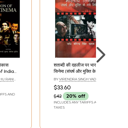
विकास
शताब्दी की दहलीज पर भारतीय
of Indian
सिनेमा (संघर्ष और मुक्ति के नए
of
क्षितिज) - Indian Cinema
HU RANI
BY
VIRENDRA SINGH YADAV
at the Threshold of the
$33.60
Century (New Horizons
IFFS AND
$42
20% off
of Struggle and
Liberation)
INCLUDES ANY TARIFFS AND
TAXES