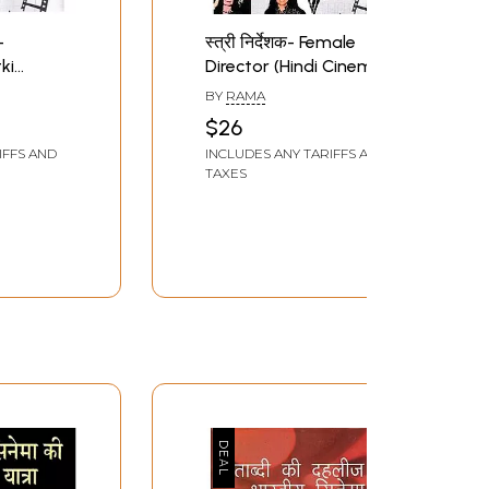
-
स्त्री निर्देशक- Female
ki
Director (Hindi Cinema
Cinema
Journey)
BY
RAMA
$26
IFFS AND
INCLUDES ANY TARIFFS AND
TAXES