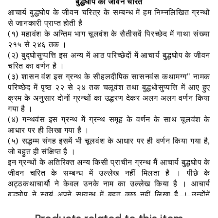
बुद्धघोप का जीवन चरित
आचार्य बुद्धघोप के जीवन चरित्र के सम्बन्ध में हम निम्नलिखित ग्रन्थों
से जानकारी प्राप्त होती है
(
१
)
महावंश के अन्तिम भाग चूलवंश के सैतीसवें पिरच्छेद में गाथा संख्या
२१५ से २४६ तक ।
(
२
)
बुद्घोसुप्पत्ति इस अन्य में आठ परिच्छेदों में आचार्य बुद्धघोप के जीवन
चरित का वर्णन है ।
(
३
)
शासन वंश इस ग्रन्थ के सीहलदीपिक सासनवंस कथामग्ग
"
नामक
परिच्छेद में पृष्ठ २२ से २४ तक चलूवंश तथा बुद्धधोसुप्पत्ति में आए हुए
क्रम के अनुसार दोनों ग्रन्थों का उद्धरण देकर अलग अलग वर्णन किया
गया है ।
(
४
)
गन्थवंस इस ग्रन्थ में ग्रन्थ समूह के वर्णन के साथ चूलवंश के
आधार पर ही लिखा गया है ।
(
५
)
सद्धम्म संगह इसमें भी चूलवंश के आधार पर ही वर्णन किया गया है
,
जो बहुत ही संक्षिप्त है ।
इन ग्रन्थों के अतिरिक्त अन्य किसी प्राचीन ग्रन्थ मैं आचार्य बुद्धघोप के
जीवन चरित के सम्बन्ध में उल्लेख नहीं मिलता है । पीछे के
अट्ठकथाचार्यौ ने केवल उनके नाम का उल्लेख किया है । आचार्य
बुद्धघोप ने स्वयं अपने सम्वन्ध में बहुत कुछ नहीं लिखा है । उन्होंनें
इसकी आवश्यकता नहीं समझी । उनकी रचनाओं में जो थोड़ा सा उनके
सम्बन्ध में प्रकाश मिलता है
,
वह भी उन्होंनें अपनी कृतज्ञता प्रगट करने