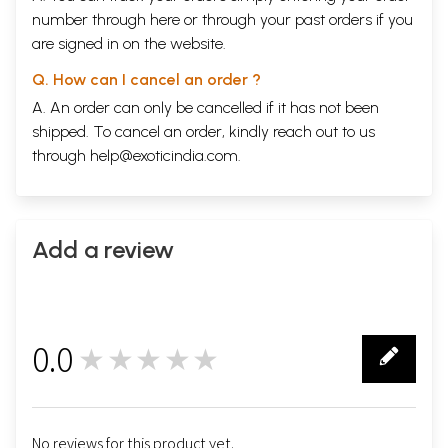
number through
here
or through your
past orders
if you
11
ग्यारहवाँ परिच्छेद समाधि निर्देश
303
are signed in on the website.
(दूसरा भाग)
Q. How can I cancel an order ?
विषय सूची
A. An order can only be cancelled if it has not been
shipped. To cancel an order, kindly reach out to us
1
बारहवाँ परिच्छेद ऋद्धिविध निर्देश
1
through
help@exoticindia.com
.
2
तेरहवाँ परिच्छेद अभिज्ञा निर्देश
31
3
चौहहवाँ परिच्छेद स्कन्ध निर्देश
55
4
पन्द्रहवाँ परिच्छेद आयतन धातु निर्देश
94
Add a review
5
सोलहवाँ परिच्छेद इन्द्रिय सत्य निर्देश
103
6
सत्रहवाँ परिच्छेद प्रज्ञाभूमि निर्देश अथवा
129
प्रतीत्य सकुत्पाद निर्देश
0.0
★★★★★
7
अठारहवाँ परिच्छेद दृष्टि विशुद्धि निर्देश
193
0
8
उन्नीसवाँ परिच्छेद कांक्षा वितरण विशुद्धि निर्देश
202
9
बीसवाँ परिच्छेद मार्गामार्गज्ञान दर्शन विशुद्धि
209
No reviews for this product yet.
निर्देश