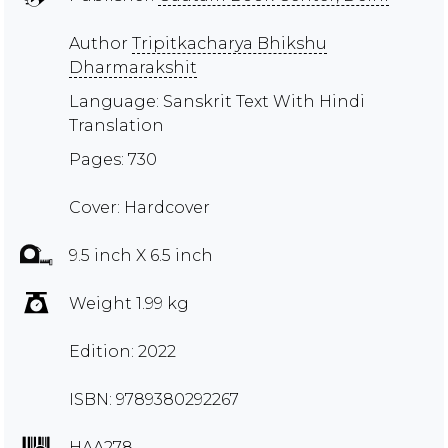
Author
Tripitkacharya Bhikshu
Dharmarakshit
Language: Sanskrit Text With Hindi
Translation
Pages: 730
Cover: Hardcover
9.5 inch X 6.5 inch
Weight 1.99 kg
Edition: 2022
ISBN: 9789380292267
HAA278