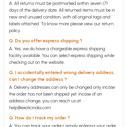
A. All returns must be postmarked within seven (7)
श्री शिव शर्मा से बड़ी सहायता मिली है ।
days of the delivery date. All returned items must be in
विषय सूची
new and unused condition, with all original tags and
labels attached. To know more please view our
return
(
पहला
भाग
)
policy
1
पहला परिच्छेद शील निर्देश
1
Q. Do you offer express shipping ?
2
दूसरा परिच्छेद धुताङ्ग निर्देश
60
A. Yes, we do have a chargeable express shipping
3
facility available. You can select express shipping while
तीसरा परिच्छेद कर्मस्थान ग्रहण निर्देश
81
checking out on the website.
4
चौथा परिच्छेद पृथ्वी कसिण निर्देश
110
Q. I accidentally entered wrong delivery address,
5
पाँचवाँ परिच्छेद शेष कसिण निर्देश
153
can I change the address ?
6
छठाँ परिच्छेद अशुभ कर्मस्थान निर्देश
160
A. Delivery addresses can only be changed only incase
the order has not been shipped yet. Incase of an
7
सातवाँ परिच्छेद छ अनुस्मृति निर्देश
176
address change, you can reach us at
8
आठवाँ परिच्छेद अनुस्मृति कर्मस्थान निर्देश
208
help@exoticindia.com
9
नवाँ परिच्छेद ब्रह्मविहार निर्देश
263
Q. How do I track my order ?
10
दसवाँ परिच्छेद आरूप्य निर्देश
290
A. You can track your orders simply entering your order