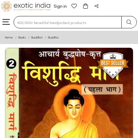
Sign in
Type 3 or more characters for results.
Home
Books
Buddhist
Buddha