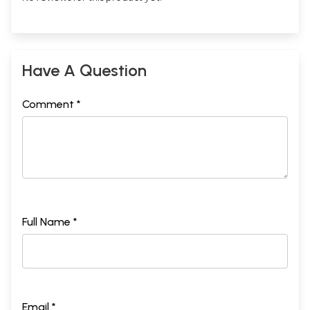
10
इक्कीसवाँ परिच्छेद प्रतिपदा ज्ञानदर्शन विशुद्धि
235
निर्देश
11
बाईसवा परिच्छेद ज्ञानदर्शन विशुद्धि निर्देश
262
12
Have A Question
तेईसवाँ परिच्छेद प्रज्ञा भावना का आनृशंस
285
निर्देश
Comment *
Sample Page
Full Name *
Email *