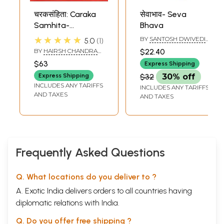
25
मृगी रोग की चिकित्सा
189
चरकसंहिता: Caraka
सेवाभाव- Seva
26
उन्माद और उसके उपचार
196
Samhita-
Bhava
27
चर्म के रोगों के औषधोपचार
200
28
गठिया (आमवात)के औषधोपचार
210
Ayurveda Dipika's
★★★★★
BY
SANTOSH DWIVEDI
5.0
1
द्वितीय खण्ड: स्त्री रोगों की चिकित्सा
Ayusi Hindi
AND AAKANKSHA
BY
HAIRSH CHANDRA
$22.40
1
प्रदर रोग और उसके उपचार
214
SHRIVASTAV
Commentary (Vol-
SINGH KUSHWAHA
$63
2
कष्टार्तव
225
Express Shipping
II)
3
नष्टार्तव
226
Express Shipping
$32
30% off
4
गर्भाशय शौथ
227
INCLUDES ANY TARIFFS
INCLUDES ANY TARIFFS
5
गर्भावस्था और उसके रोग
230
AND TAXES
AND TAXES
6
अत्यार्तव रोग
234
7
गर्भरकशरथ मासिक औषधि व्यवस्था
237
8
सूतिका रोगों के उपचार
248
तृतीय खण्ड
9
शिशुरोग और औषधोपचार
254
Frequently Asked Questions
10
शिशु रोगों में हितकर जड़ी बूटियाँ
257
11
बाल रोगों पर अन्य उपयोगी औषधियां
261
12
खसरा या रोमान्तिका
268
Q. What locations do you deliver to ?
13
शीतल चेचक , मसूरिका
269
14
बालशोष (सूखा) रोग
272
A. Exotic India delivers orders to all countries having
पुरुष रोगों की चिकित्सा:
मधुमेह
diplomatic relations with India.
6
मूत्रकृच्छ, सुजाक या गोनोरिया
282
7
उपदंश (फिरंग)और उसकी चिकित्सा
287
Q. Do you offer free shipping ?