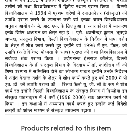
राँची से वर्ष 1992 में इन्होंने स्नातक ( संस्कृत) प्रतिष्ठा की परीक्षा
उत्तीर्ण की तथा विश्वविद्यालय में द्वितीय स्थान प्राप्त किया । दिल्ली
विश्वविद्यालय से 1994 में प्रथम श्रेणी में स्नातकोत्तर (संस्कृत) की
उपाधि प्राप्त करने के उपरान्त उसी वर्ष इनका चयन विश्वविद्यालय
अनुदान आयोग के जे. आर. एफ. के लिए हुआ । स्नातकोत्तर में व्याकरण
इनके विशेष अध्ययन का क्षेत्र रहा है । प्रो. अवनीन्द्र कुमार, भूतपूर्व
अध्यक्ष, संस्कृत विभाग, दिल्ली विश्वविद्यालय के निर्देशन में भाषा दर्शन
के क्षेत्र में शोध कार्य करते हुए इन्होंने वर्ष 1996 में एम. फिल्. की
उपाधि (अतिविशिष्ट योग्यता के साथ) प्राप्त की तथा विश्वविद्यालय में
सर्वोच्च अंक प्राप्त किया । तदोपरान्त हंसराज कॉलेज, दिल्ली
विश्वविद्यालय के ही संस्कृत विभाग के विद्वदाचार्य डॉ. कांशीराम जी की
शिष्य परम्परा में सम्मिलित होने का सौभाग्य पाकर इन्होंने उनके निर्देशन
में अद्वैत वेदान्त दर्शन के क्षेत्र में शोध कार्य करते हुए वर्ष 2000 में पी
एच. डी. की उपाधि प्राप्त की । रिसर्च फैलो यू. जी. सी के रूप मे शोध
कार्य रत इन्होंने दिल्ली विश्वविद्यालय के संस्कृत विभाग में डिप्लोमा इन्
संस्कृत पाठयक्रम में 4 वर्षों (1996 2000) तक अध्यापन कार्य भी
किया । इन कक्षाओं में अध्यापन कार्य करते हुए इन्होंने कई विदेशी
छात्रों को आंग्ल माध्यम से संस्कृत व्याकरण पढ़ाया ।
बिहार विश्वविद्यालय सेवा आयोग, पटना द्वारा वर्ष 2003 में व्याख्याता
पद पर चयनित होने के उपरान्त सम्प्रति आप ललित नारायण मिथिला
Products related to this item
विश्वविद्यालय, दरभंगा की अंगी भूत इकाई आर. सी. एस. कॉलेज, मंझौल,