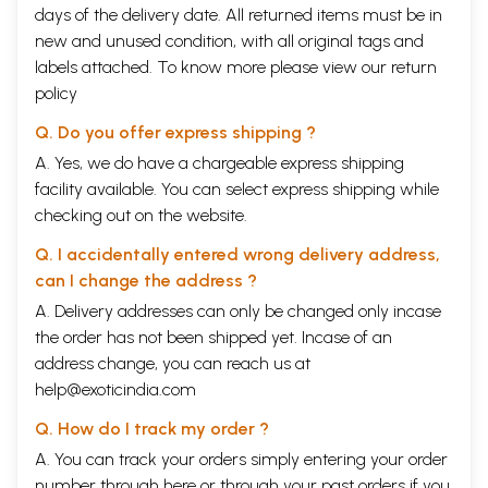
विषयीरूपत्व का प्रतिपादन किया है और अविद्या का भी । अत दोनों के
days of the delivery date. All returned items must be in
प्रार्थक्य को दर्शाने के लिए कोई स्पष्ट रेखा का निर्धारण सम्भव नहीं है
new and unused condition, with all original tags and
। हाँ, कहीं कहीं यह भी वचन मिलता है कि माया का ईश्वर से सम्बन्ध है
labels attached. To know more please view our
return
और अविद्या का जीव से ।
policy
इसी तरह अध्यास शब्द, जिसे सदानन्द आदि ने अध्यारोप शब्द से
Q. Do you offer express shipping ?
अभिहित किया है, भी अविद्या अथवा माया का पर्यायवाची प्रतीत होता है
। ब्रह्मसूत्र भाष्य के उपोद्घात में शंकराचार्य ने स्पष्ट रूप से कहा है
A. Yes, we do have a chargeable express shipping
कि इसी अध्यास को पण्डित लोग अविद्या नाम से कहते हैं । आचार्य
facility available. You can select express shipping while
शंकर ने अविद्या और अध्यास के अतिरिक्त माया को यत्र तत्र
checking out on the website.
मिथ्याज्ञान, मिथ्याप्रत्यय, मिथ्याबुद्धि, अव्यक्त, महासुषुप्ति, आकाश और
अक्षर आदि नामों से भी बोधित किया है । इसी तरह पंचपादिका में माया
Q. I accidentally entered wrong delivery address,
के लिए चौदह नामों का उल्लेख मिलता है । वे हैं नामरूप अव्याकृत,
can I change the address ?
अविद्या प्रकृति, अग्रहण, अव्यक्त, तम, कारण, लय, शक्ति, महासुषुप्ति,
A. Delivery addresses can only be changed only incase
निद्रा, अक्षर और आकाश । इन सभी शब्दों के द्वारा कहीं न कहीं जिस
the order has not been shipped yet. Incase of an
तत्व का विवेचन किया जाता है, वह माया ही है ।
address change, you can reach us at
अद्वैत वेदान्त के अतिरिक्त अन्य दर्शनों अथवा प्रस्थानों में भी माया शब्द
help@exoticindia.com
का उल्लेख मिलता है और उन उन स्थानों पर इसका अभिप्राय भी प्राय
भिन्न भिन्न ही है । काव्यों में भी यह , शब्द बहुश. विवेचित है जहाँ इसका
Q. How do I track my order ?
अर्थ कपटता, दम्भ, अद्भुत क्षमता, आन्तरिक दुर्गुण आदि है । दूसरों को
A. You can track your orders simply entering your order
ठगने की इच्छा भी कहीं कहीं माया शब्द से बोधित होती है । भगवान् की
number through
here
or through your
past orders
if you