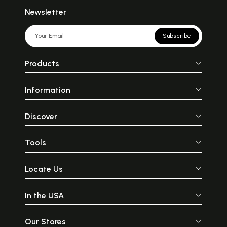
प्रस्थान के सन्दर्भ में)
Newsletter
3.8.3
अज्ञान के भेद समष्टि, व्यष्टि
186
रूप
Subscribe
3.8.4
अज्ञान की शक्तियों
189
3.8.5
एकत्व एवं नानात्व (भामती/
192
Products
विवरण प्रस्थान)
3.8.6
आश्रय एवं विषय
195
Information
3.9
अविद्यावाद के विरुद्ध सप्त
206
अनुपपत्तियों का निराकरण
Discover
चतुर्थ अध्याय मायावाद का
212
सैद्धान्तिक उपस्थापन
अध्यास/ भ्रम निरूपण
Tools
4.1
अध्यास भाष्य की
212
आवश्यकता तथा उसका
Locate Us
महत्व
4.2
भ्रम का महत्त्व
215
In the USA
4.3
भ्रम की उत्पत्ति
218
शङ्कराचार्य, भामती, विवरण
Our Stores