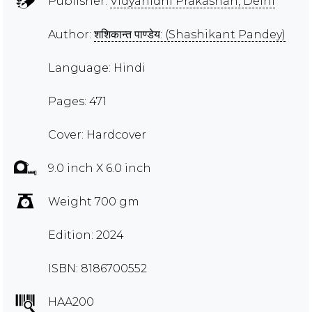
Publisher:
Vidyanidhi Prakashan, Delhi
Author:
शशिकान्त पाण्डेय: (Shashikant Pandey)
Language: Hindi
Pages: 471
Cover: Hardcover
9.0 inch X 6.0 inch
Weight 700 gm
Edition: 2024
ISBN: 8186700552
HAA200