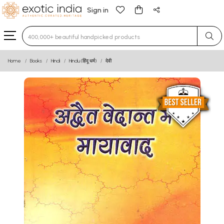
Sign in
Type 3 or more characters for results.
Home
Books
Hindi
Hindu (हिंदू धर्म)
देवी