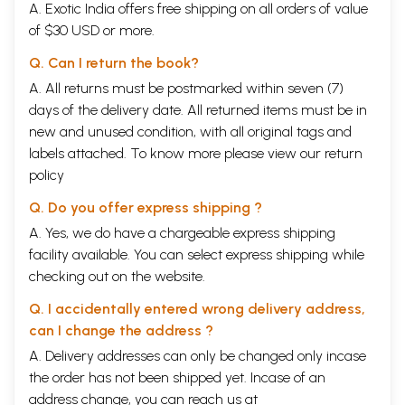
A. Exotic India offers free shipping on all orders of value
वंश
(320-650
ईसवी
)
के काल में फूली
-
फली। उसने मुक्ति का आदर्श
,
of $30 USD or more.
श्रद्धा का अनुशासन और विश्व
-
सेवा का मार्ग सबके लिए विकसित
किया। पहली परंपरा श्रीलंका
,
बर्मा और थाईदेश में प्रचलित हुई और
Q. Can I return the book?
दूसरी नेपाल
,
तिब्बत
,
कोरिया
,
चीन और जापान मे।
A. All returns must be postmarked within seven (7)
बौद्ध धर्म के सब रूप इस बात पर सहमत हैं कि बुद्ध ही संस्थापक था
,
days of the delivery date. All returned items must be in
उसने विचार
-
संघर्ष किया और जब वह बोधिवृक्ष के नीचे बैठा था तब उसे
new and unused condition, with all original tags and
संबोधि प्राप्ति हुई
,
और उसने इस दुखमय जगत से परे का अमर मार्ग
labels attached. To know more please view our
return
दिखाया। जो इस मुक्ति
-
मार्ग का अनुसरण करते है
,
वे ही उस परम
-
संबोधि को प्राप्त कर सकते है। यह सारी बात का मूल है
,
यही बौद्ध मत
policy
के दृष्टिकोण और अभिव्यंजना की अनेक विभिन्नताओं में अंतर्निहित
Q. Do you offer express shipping ?
मौलिक एकता है। बौद्ध धर्म भारत से बाहर दुनिया के और हिस्सों में जैसे
-
A. Yes, we do have a chargeable express shipping
जैसे फैला
,
ये विभिन्नताएं बढ़ती गई।
सभी धर्मों का सार है मानव
-
स्वभाव में परिवर्तन। हिंदू और बौद्ध धर्मों का
facility available. You can select express shipping while
मुख्य सिद्धांत है
'
द्वितीय जन्म
'
। मनुष्य इकाई नहीं है
,
परंतु अनेकता का
checking out on the website.
पुंज है। वह अज है
,
वह स्वयंचालित है। वह भीतर से असंतुलित है।
Q. I accidentally entered wrong delivery address,
उसे जागना चाहिए
,
एक होना चाहिए
,
अपने आप से संश्लिष्ट और मुक्त
can I change the address ?
होना चाहिए। यूनानी रहस्यवादियों ने हमारे स्वभाव में इस परिवर्तन को
ध्वनित किया था। मनुष्य की कल्पना एक बीज से की जाती है जो कि
A. Delivery addresses can only be changed only incase
बीज के नाते मर जाएगा
,
परंतु बीज से भिन्न पौधे के रूप में जो पुनर्जीवित
the order has not been shipped yet. Incase of an
होगा। गेहूं की दो ही संभावनाएं हैं
:
या तो वह पिसकर आटा बन जाए
address change, you can reach us at