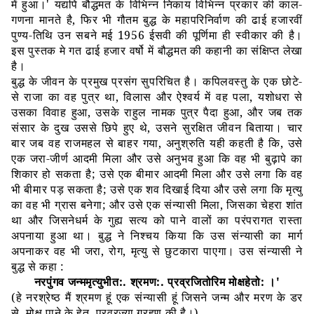
में हुआ।
'
यद्यपि बौद्धमत के विभिन्न निकाय विभिन्न प्रकार की काल
-
गणना मानते है
,
फिर भी गौतम बुद्ध के महापरिनिर्वाण की ढाई हजारवीं
पुण्य
-
तिथि उन सबने मई
1956
ईसवी की पूर्णिमा ही स्वीकार की है।
इस पुस्तक मे गत ढाई हजार वर्षो में बौद्धमत की कहानी का संक्षिप्त लेखा
है।
बुद्ध के जीवन के प्रमुख प्रसंग सुपरिचित है। कपिलवस्तु के एक छोटे
-
से राजा का वह पुत्र था
,
विलास और ऐश्वर्य में वह पला
,
यशोधरा से
उसका विवाह हुआ
,
उसके राहुल नामक पुत्र पैदा हुआ
,
और जब तक
संसार के दुख उससे छिपे हुए थे
,
उसने सुरक्षित जीवन बिताया। चार
बार जब वह राजमहल से बाहर गया
,
अनुश्रुति यही कहती है कि
,
उसे
एक जरा
-
जीर्ण आदमी मिला और उसे अनुभव हुआ कि वह भी बुढ़ापे का
शिकार हो सकता है
;
उसे एक बीमार आदमी मिला और उसे लगा कि वह
भी बीमार पड़ सकता है
;
उसे एक शव दिखाई दिया और उसे लगा कि मृत्यु
का वह भी ग्रास बनेगा
;
और उसे एक संन्यासी मिला
,
जिसका चेहरा शांत
था और जिसनेधर्म के गुह्य सत्य को पाने वालों का परंपरागत रास्ता
अपनाया हुआ था। बुद्ध ने निश्चय किया कि उस संन्यासी का मार्ग
अपनाकर वह भी जरा
,
रोग
,
मृत्यु से छुटकारा पाएगा। उस संन्यासी ने
बुद्ध से कहा
:
नरपुंगव जन्ममृत्युभीत
:.
श्रमण
:.
प्रव्रजितोरिम मोक्षहेतो
:
।
'
(
हे नरश्रेष्ठ मैं श्रमण हूं एक संन्यासी हूं जिसने जन्म और मरण के डर
से
,
मोक्ष पाने के हेतु
,
प्रव्रज्या ग्रहण की है।
)