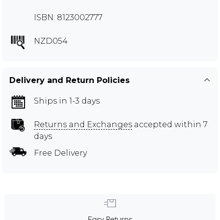
ISBN: 8123002777
NZD054
Delivery and Return Policies
Ships in 1-3 days
Returns and Exchanges
accepted within 7
days
Free Delivery
Easy Returns