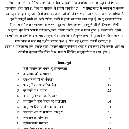
पिछले दो-तीन वर्षोंमें 'कल्याण 'के मासिक अङ्कों में धारावाहिक रूप से 'उद्धव-संदेश' का
प्रकाशन होता रहा है, जिसको पाठकों ने विशेष चावसे पढ़ा । श्रीमद्भागवत में भगवान् श्रीकृष्ण
का उद्धव के द्वारा ब्रजवासियों तथा व्रजाक्नाओं को संदेश भेजने का प्रसंग अत्यन्त मार्मिक है
। इसके सम्पूर्ण भावों की अभिव्यक्ति शब्दों में होनी साधारण बात नही है, परंतु ब्रह्मचारीजीने
बँगला भाषामें इस प्रसंगकी अत्यन्त मधुर एवं चित्ताकर्षक प्रस्तुति की है, जिसका हिन्दी
अनुवाद सुललित भाषामें श्रीचतुर्भुजजी तोषणीवालके द्वारा सम्पन्न हुआ । 'कल्याणके प्रेमी
पाठकों एवं साधकोंके द्वारा यह आग्रह होता रहा कि इसे पुस्तकरूपमें प्रकाशित किया जाय ।
भगवत्कृपासे अब यह सुयोग प्राप्त हुआ है और यह पुस्तक-रूपमें प्रस्तुत है ।
आशा है पाठकवृन्द इस संकलनको पढ़कर लीलापुरुषोत्तम भगवान् श्रीकृष्ण और उनके अत्यन्त
आत्मीय व्रजवासीजनोंके दिव्य भावोंसे किंचित् अनुप्राणित अवश्य होंगे ।
विषय
-
सूची
1
श्रीभगवान् की भक्त-दु:खकातरता
1
2
व्रजगमनकी असमर्थता
5
3
दूत-प्रेषणकी सार्थकता
11
4
प्रस्तुतिका आन्तरिक हेतु
15
5
व्रजकी शुभ यात्रा
22
6
व्रज-प्रवेशका अनधिकार
28
7
नन्दराजके संग निरानन्द वार्तालाप
34
8
अप्रत्याशित व्यर्थताका अनुभव
41
9
सांत्वना -योग्य भाषाका दारिद्र्य
45
10
नन्दराजका दीनभाव
48
11
श्रीकृष्णकी भगवत्ता
52
12
माधुर्यावगाहनकी अक्षमता
58