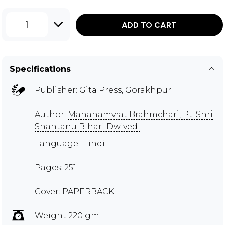
1
ADD TO CART
Specifications
Publisher:
Gita Press, Gorakhpur
Author:
Mahanamvrat Brahmchari, Pt. Shri
Shantanu Bihari Dwivedi
Language: Hindi
Pages: 251
Cover: PAPERBACK
Weight 220 gm