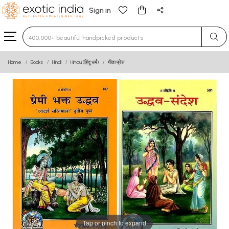
Sign in
Type 3 or more characters for results.
Home
Books
Hindi
Hindu (हिंदू धर्म)
गीता प्रेस
Tap or pinch to expand