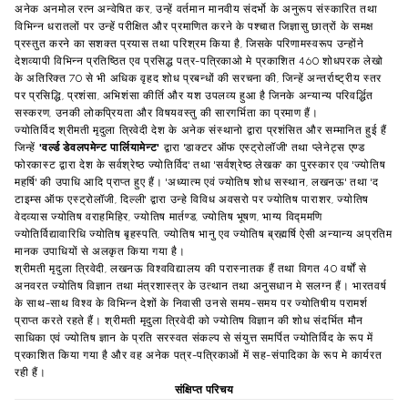
अनेक
अनमोल
रत्न
अन्वेषित
कर
,
उन्हें
वर्तमान
मानवीय
संदर्भो
के
अनुरूप
संस्कारित
तथा
विभिन्न
धरातलों
पर
उन्हें
परीक्षित
और
प्रमाणित
करने
के
पश्चात
जिज्ञासु
छात्रों
के
समक्ष
प्रस्तुत
करने
का
सशक्त
प्रयास
तथा
परिश्रम
किया
है
,
जिसके
परिणामस्वरूप
उन्होंने
देशव्यापी
विभिन्न
प्रतिष्ठित
एव
प्रसिद्ध
पत्र
-
पत्रिकाओ
मे
प्रकाशित
460
शोधपरक
लेखो
के
अतिरिक्त
70
से
भी
अधिक
वृहद
शोध
प्रबन्धों
की
सरचना
की
,
जिन्हें
अन्तर्राष्ट्रीय
स्तर
पर
प्रसिद्धि
,
प्रशंसा
,
अभिशंसा
कीर्ति
और
यश
उपलव्य
हुआ
है
जिनके
अन्यान्य
परिवर्द्धित
सस्करण
,
उनकी
लोकप्रियता
और
विषयवस्तु
की
सारगर्भिता
का
प्रमाण
हैं।
ज्योतिर्विद
श्रीमती
मृदुला
त्रिवेदी
देश
के
अनेक
संस्थानो
द्वारा
प्रशंसित
और
सम्मानित
हुई
हैं
जिन्हें
'
वर्ल्ड
डेवलपमेन्ट
पार्लियामेन्ट
'
द्वारा
'
डाक्टर
ऑफ
एस्ट्रोलॉजी
'
तथा
प्लेनेट्स
एण्ड
फोरकास्ट
द्वारा
देश
के
सर्वश्रेष्ठ
ज्योतिर्विद
'
तथा
'
सर्वश्रेष्ठ
लेखक
'
का
पुरस्कार
एव
'
ज्योतिष
महर्षि
'
की
उपाधि
आदि
प्राप्त
हुए
हैं।
'
अध्यात्म
एवं
ज्योतिष
शोध
सस्थान
,
लखनऊ
'
तथा
'
द
टाइम्स
ऑफ
एस्ट्रोलॉजी
,
दिल्ली
'
द्वारा
उन्हे
विविध
अवसरो
पर
ज्योतिष
पाराशर
,
ज्योतिष
वेदव्यास
ज्योतिष
वराहमिहिर
,
ज्योतिष
मार्तण्ड
,
ज्योतिष
भूषण
,
भाग्य
विद्ममणि
ज्योतिर्विद्यावारिधि
ज्योतिष
बृहस्पति
,
ज्योतिष
भानु
एव
ज्योतिष
ब्रह्मर्षि
ऐसी
अन्यान्य
अप्रतिम
मानक
उपाधियों
से
अलकृत
किया
गया
है।
श्रीमती
मृदुला
त्रिवेदी
,
लखनऊ
विश्वविद्यालय
की
परास्नातक
हैं
तथा
विगत
40
वर्षों
से
अनवरत
ज्योतिष
विज्ञान
तथा
मंत्रशास्त्र
के
उत्थान
तथा
अनुसधान
मे
सलग्न
हैं।
भारतवर्ष
के
साथ
-
साथ
विश्व
के
विभिन्न
देशों
के
निवासी
उनसे
समय
-
समय
पर
ज्योतिषीय
परामर्श
प्राप्त
करते
रहते
हैं।
श्रीमती
मृदुला
त्रिवेदी
को
ज्योतिष
विज्ञान
की
शोध
संदर्भित
मौन
साधिका
एवं
ज्योतिष
ज्ञान
के
प्रति
सरस्वत
संकल्प
से
संयुत्त
समर्पित
ज्योतिर्विद
के
रूप
में
प्रकाशित
किया
गया
है
और
वह
अनेक
पत्र
-
पत्रिकाओं
में
सह
-
संपादिका
के
रूप
मे
कार्यरत
रही
हैं।
संक्षिप्त
परिचय
श्रीटीपी
त्रिवेदी
ने
बनारस
हिन्दू
विश्वविद्यालय
से
बी
एससी
के
उपरान्त
इजीनियरिंग
की
शिक्षा