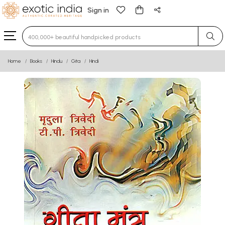
Sign in
Type 3 or more characters for results.
Home
Books
Hindu
Gita
Hindi