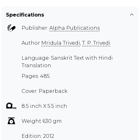
Specifications
Publisher:
Alpha Publications
Author
Mridula Trivedi
,
T. P. Trivedi
Language: Sanskrit Text with Hindi
Translation
Pages: 485
Cover: Paperback
8.5 inch X 5.5 inch
Weight 630 gm
Edition: 2012