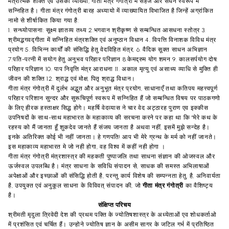
मंत्रात्मक
शक्ति
एव
उसकी
व्याख्या
,
गीता
मंत्र
गंगोत्री
में
सहज
और
सघन
स्वरूप
मे
सन्निहित
है।
गीता
मंत्र
गंगोत्री
बारह
अध्यायो
में
व्याख्यायित
विभाजित
है
जिन्हें
अग्रांकित
नामो
से
शीर्षाकित
किया
गया
है
:
1.
सन्ध्योपासना
:
सूक्ष्म
ज्ञातव्य
तथ्य
2.
भगवान
श्रीकृष्ण
से
सम्बन्धित
आसधना
स्तोत्र
3.
श्रीमद्भगवद्गीता
में
सन्निहित
मंत्रशक्ति
एवं
अनुष्ठान
विधान
4.
विपत्ति
विनाशक
विविध
मंत्र
प्रयोग
5.
विभिन्न
कार्यों
की
संसिद्धि
हेतु
वेदविहित
मंत्र
, 6.
वैदिक
सूक्त
साधन
अभिज्ञान
7.
पति
-
पत्नी
में
सयोग
हेतु
अनुभव
परिहार
परिज्ञान
8.
केमद्रुम
योग
शमन
9.
कालसर्पयोग
दोष
:
परिहार
परिज्ञान
10.
पाप
निवृत्ति
मंत्र
आराधना
11.
अकाल
मृत्यु
एवं
असाध्य
व्याधि
से
मुक्ति
ही
जीवन
की
शक्ति
12.
श्राद्ध
एवं
मोक्ष
,
पितृ
श्राद्ध
विधान।
गीता
मंत्र
गंगोत्री
में
दुर्लभ
अद्भुत
और
अनुभूत
मंत्र
प्रयोग
,
साधानाएँ
तथा
कतिपय
महत्त्वपूर्ण
परिहार
परिशान
सुन्दर
और
सुरूचिपूर्ण
स्वरूप
में
सन्निहित
हैं
जो
सम्बन्धित
विषय
पर
पाठकगणो
के
लिए
हीरक
हस्ताक्षर
सिद्ध
होगे।
महर्षि
वेदव्यास
ने
चार
वेद
अट्ठारह
पुराण
एव
इक्कीस
उपनिषदों
के
साथ
-
साथ
महाभारत
के
महाकाव्य
की
सरचना
करने
पर
कहा
था
कि
''
मेरे
कथ
के
रहस्य
को
मैं
जानता
हूँ
शुकदेव
जानते
हैं
संजय
जानता
है
अथवा
नहीं
,
इसमें
मुझे
सन्देह
है।
इनके
अतिरिक्त
कोई
भी
नहीं
जानता।
हे
गणपति
!
आप
भी
मेरे
ग्रन्थ
के
मर्म
को
नहीं
जानते।
इस
महाकाव्य
महाभारत
मे
जो
नही
होगा
,
वह
विश्व
में
कहीं
नही
होगा
।
गीता
मंत्र
गंगोत्री
मंत्रशास्त्र
की
महकती
पुष्पाजलि
तथा
साधना
संज्ञान
की
ओजस्वल
और
ऊर्जस्वल
उपलब्धि
है।
मंत्र
साधना
के
सविधि
संपादन
से
,
साधक
की
समस्त
अभिलाषाओं
अपेक्षाओं
और
इच्छाओं
की
संसिद्धि
होती
है
,
परन्तु
कार्य
विशेष
की
सम्पन्नता
हेतु
,
है
,
अनिवार्यता
है
,
उपयुक्त
एवं
अनुकूल
साधना
के
विविवत्
संपादन
की
,
जो
गीता
मंत्र
गंगोत्री
का
वैशिष्ट्य
है।
संक्षिप्त
परिचय
श्रीमती
मृदुला
त्रिवेदी
देश
की
प्रथम
पक्ति
के
ज्योतिषशास्त्र
के
अध्येताओं
एव
शोधकर्ताओ
में
प्रशंसित
एवं
चर्चित
हैं।
उन्होने
ज्योतिष
ज्ञान
के
असीम
सागर
के
जटिल
गर्भ
में
प्रतिष्ठित