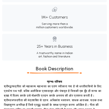
1M+ Customers
Serving more than a
million customers worldwide.
25+ Years in Business
A trustworthy name in Indian
art, fashion and literature.
Book Description
ग्रन्थ
-
परिचय
श्रीमद्भगवद्गीता
को
महाकाव्य
महाभारत
का
प्राण
स्वीकारा
गया
है
जो
धरतीवासियो
के
लिए
प्रार्थना
पथ
नही
,
बल्कि
अलौकिक
प्रसादामृत
और
पंचामृत
है
जिसकी
एक
बूँद
ही
मानव
का
ब्रह्म
में
विलय
करके
उसे
मोक्षगति
प्रदान
करके
अमरत्व
की
ओर
प्रशस्त
करती
है।
श्रीमदभगवदगीता
की
मंत्रशक्ति
से
प्राय
:
अधिकांश
भक्तजन
,
साधक
आराधक
,
पाठक
तथा
जिज्ञासुगण
अनभिज्ञ
हैं
जिसे
प्रबुद्ध
पाठकों
के
समक्ष
प्रस्तुत
करना
अपेक्षित
है।
गीता
की