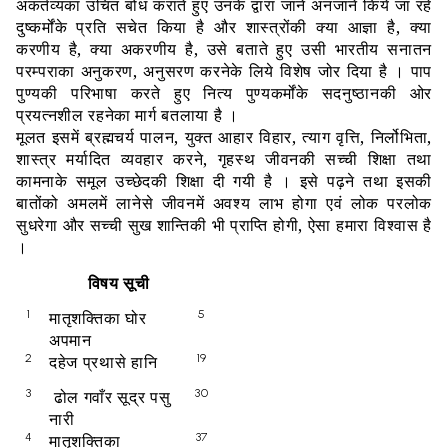
अकर्तव्यका
उचित
बोध
कराते
हुए
उनके
द्वारा
जाने
अनजाने
किये
जा
रहे
दुष्कर्मोंके
प्रति
सचेत
किया
है
और
शास्त्रोंकी
क्या
आज्ञा
है
,
क्या
करणीय
है
,
क्या
अकरणीय
है
,
उसे
बताते
हुए
उसी
भारतीय
सनातन
परम्पराका
अनुकरण
,
अनुसरण
करनेके
लिये
विशेष
जोर
दिया
है
।
पाप
पुण्यकी
परिभाषा
करते
हुए
नित्य
पुण्यकर्मोंके
सदनुष्ठानकी
ओर
प्रयत्नशील
रहनेका
मार्ग
बतलाया
है
।
मूलत
इसमें
ब्रह्मचर्य
पालन
,
युक्त
आहार
विहार
,
त्याग
वृत्ति
,
निर्लोभिता
,
शास्त्र
मर्यादित
व्यवहार
करने
,
गृहस्थ
जीवनकी
सच्ची
शिक्षा
तथा
कामनाके
समूल
उच्छेदकी
शिक्षा
दी
गयी
है
।
इसे
पढ़ने
तथा
इसकी
बातोंको
अमलमें
लानेसे
जीवनमें
अवश्य
लाभ
होगा
एवं
लोक
परलोक
सुधरेगा
और
सच्ची
सुख
शान्तिकी
भी
प्राप्ति
होगी
,
ऐसा
हमारा
विश्वास
है
।
विषय
सूची
1
मातृशक्तिका
घोर
5
अपमान
2
दहेज
प्रथासे
हानि
19
3
ढोल
गवाँर
सूद्र
पसु
30
नारी
4
मातृशक्तिका
37