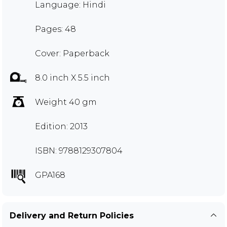
Language: Hindi
Pages: 48
Cover: Paperback
8.0 inch X 5.5 inch
Weight 40 gm
Edition: 2013
ISBN: 9788129307804
GPA168
Delivery and Return Policies