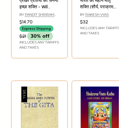
प्रखर प्रतिभा की जननी
भारत की महान मातृ
इच्छा शक्ति - Will
शक्ति (शौर्य, पराक्रम,
Power (Mother of
ज्ञान, त्याग, देशभक्ति की
BY
PANDIT SHRIRAM
BY
RAKESH VYAS
Brilliant Talent)
प्रतिमूर्ति भारतीय नारी)-
SHARMA ACHARYA
$14.70
$32
Great Mother
INCLUDES ANY TARIFFS
Express Shipping
Power of India
AND TAXES
$21
30% off
(Indian Woman is
INCLUDES ANY TARIFFS
the Epitome of
AND TAXES
Bravery, Courage,
Knowledge,
Sacrifice and
Patriotism)