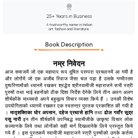
25+ Years in Business
A trustworthy name in Indian
art, fashion and literature.
Book Description
नम्र
निवेदन
आज
समाजमें
जो
एक
महापाप
रूप
दूषित
परम्परा
प्रचलनमें
आ
गयी
है
और
लोगोंमें
जो
एक
अजीब
रिवाज
जैसा
चल
पड़ा
है
उसके
गम्भीरतम
दुष्परिणामोंको
ध्यानमें
रखकर
श्रद्धेय
श्रीस्वामीजी
महाराजने
सभी
स्त्री
पुरुषों
तथा
भाई
बहनोंको
ठीक
दिशा
निर्देश
देनेके
लिये
तीन
अलग
अलग
शीर्षकोंके
माध्यमसे
अपने
बहुमूल्य
विचार
व्यक्त
किये
हैं
।
उनकी
विशेष
उपयोगिताको
ध्यानमें
रखकर
एक
स्वतन्त्र
पुस्तक
प्रकाशित
की
गयी
है
।
मातृशक्तिका
घोर
अपमान
,
दहेज
प्रथासे
हानि
तथा
ढोल
गवाँर
सूद्र
पसु
नारी
इन
तीन
शीर्षकोंमें
उपनिबद्ध
स्वामीजीके
उत्कृष्ट
विचार
लोक
कल्याणके
लिये
तथा
लोगोंको
सही
मार्ग
दिखलानेके
लिये
प्रस्तुत
किये
गये
हैं
।
इस
पुस्तकमें
स्वामीजी
महाराजने
स्त्री
पुरुषोंको
उनके
कर्तव्य