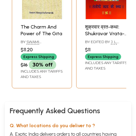
The Charm And
शुक्रवार व्रत-कथा:
Power of The Gita
Shukravar Vrata-
Katha: Fast-Story
BY
SWAMI
BY EDITED BY
J. L.
of Friday (Story of
RANGANATHANANDA
GUPTA CHAITANYA
$11.20
$11
Mother Goddess
Express Shipping
Express Shipping
Santoshi For
INCLUDES ANY TARIFFS
$16
30% off
Fasting on Friday)
AND TAXES
INCLUDES ANY TARIFFS
AND TAXES
Frequently Asked Questions
Q. What locations do you deliver to ?
A. Exotic India delivers orders to all countries having