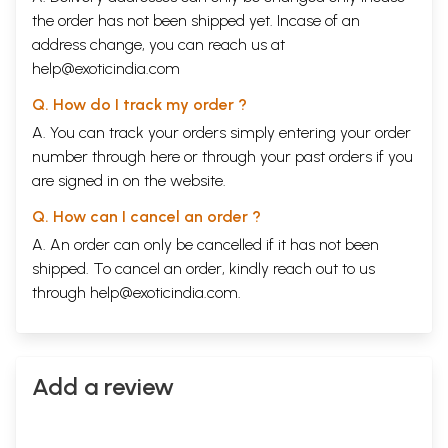
(1)प्रथम संतान
53
the order has not been shipped yet. Incase of an
(2)''फोरवेडर्स''
54
address change, you can reach us at
(3)सर्वहारा का पक्षपात
55
help@exoticindia.com
फ्रीजरिख एंगेल्स
59
1
बाल्य, शिक्षा
59
Q. How do I track my order ?
2
इंग्लैण्ड में
63
A. You can track your orders simply entering your order
3
''पवित्र परिवार''
67
4
इंग्लैंड के मजूर
70
number through
here
or through your
past orders
if you
ब्रुशेल्स में निर्वासित (1843-48 ई०)
73
are signed in on the website.
1
'जर्मन विचारधारा'' (1845-48 ई०)
74
2
''सच्चा समाजवाद'' (1845-46 ई०)
75
Q. How can I cancel an order ?
3
कवि और स्वप्रद्रष्टा
76
A. An order can only be cancelled if it has not been
(1)वाइटलिंग
77
(2)प्रूधों
77
shipped. To cancel an order, kindly reach out to us
(3)''ऐतिहासिक भौतिकवाद''
79
through
help@exoticindia.com
.
''ड्वाशे ब्रूसेलेर जाइटुंग'' (1847 ई०)
85
कम्युनिस्ट लीग (1846-48 ई०)
87
1
लीग का काम
88
2
''कम्युनिस्ट घोषणापत्र''
62
क्रान्ति और प्रतिक्रान्ति (1884ई०)
103
Add a review
1
फ्रेंच-क्रान्ति (1884ई०)
103
2
जर्मनी में क्रान्ति (1884-46 ई०)
104
3
कोलोन जनतांत्रिकता
110