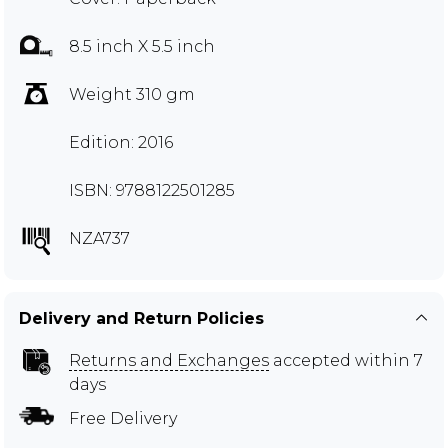
8.5 inch X 5.5 inch
Weight 310 gm
Edition: 2016
ISBN: 9788122501285
NZA737
Delivery and Return Policies
Returns and Exchanges
accepted within 7
days
Free Delivery