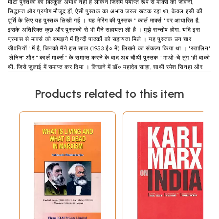
मोटी पुस्तकों का बिल्कुल अभाव नही है लेकिन जिसमें पर्याप्त रूप से मार्क्स की जीवनी,
सिद्धान्त और प्रयोग मौजूद हों, ऐसी पुस्तक का अभाव जरूर खटक रहा था, केवल इसी की
पूर्ति के लिए यह पुस्तक लिखी गई । यह मेरिंग की पुस्तक '' कार्ल मार्क्स '' पर आधारित है,
इसके अतिरिक्त कुछ और पुस्तकों से भी मैंने सहायता ली है । मुझे सन्तोष होगा, यदि इस
प्रयास से मार्क्स को समझने में हिन्दी पाठकों को सहायता मिले । यह पुस्तक उन चार
जीवनियों ' में है, जिनको मैंने इस साल (1953 ई० में) लिखने का संकल्प किया था । ''स्तालिन''
''लेनिन'' और '' कार्ल मार्क्स '' के समाप्त करने के बाद अब चौथी पुस्तक '' माओ-चे तुंग ''ही बाकी
थी, जिसे जुलाई में समाप्त कर दिया । लिखने में डॉ० महादेव साहा, साथी रमेश सिनहा और
साथी सच्चिदानन्द शर्मा ने पुस्तकों के जुटाने में बड़ी मेहनत की । श्री मंगलसिंह परियार ने
टाइप करके काम को हल्का किया, एतदर्थ इन सभी भाइयों का आभार मानते हुए धन्यवाद देता
Products related to this item
हूँ । प्रकाशकीय
हिन्दी साहित्य में महापंडित राहुल सांकृत्यायन का नाम इतिहास-
प्रसिद्ध और अमर विभूतियों में गिना जाता है । राहुल जी की जन्मतिथि 9 अप्रैल, 1893 और
मृत्युतिथि 14 अप्रैल,
1963 है । राहुल जी का बचपन का नाम केदारनाथ पाण्डे था । बौद्ध दर्शन से इतना प्रभावित
हुए कि स्वय बौद्ध हो गये ।'राहुल' नाम तो बाद मैं पड़ा-
बौद्ध हो जाने के बाद । 'साकत्य' गोत्रीय होने के कारण उन्हें राहुल सास्मायन कहा जाने लगा
।
राहुल जी का समूचा जीवन घूमक्कड़ी का था । भिन्न-भिन्न भाषा साहित्य एव प्राचीन संस्कृत-
पाली-प्राकृत-अपभ्रंश आदि भाषाओं का अनवरत अध्ययन-मनन करने का अपूर्व वैशिष्ट्य
उनमें था । प्राचीन और नवीन साहित्य-दृष्टि की जितनी पकड और गहरी पैठ राहुल जी की
थी-
ऐसा योग कम ही देखने को मिलता है । घुमक्कड जीवन के मूल में अध्ययन की प्रवृत्ति ही
सर्वोपरि रही । राहुल जी के साहित्यिक जीवन की शुरुआत सन् 1927 में होती है । वास्तविक्ता