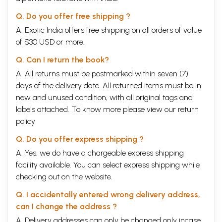
विषय-प्रवेश
1
बाल्य और स्कूली जीवन (1818-35 ई०)
4
Q. Do you offer free shipping ?
युनिवर्सिटी-जीवन (1835-41 ई०)
9
A. Exotic India offers free shipping on all orders of value
प्रेम
9
of $30 USD or more.
बर्लिन युनिवर्सिटी में (1836-41 ई०)
11
हेगेल का दर्शन
16
Q. Can I return the book?
कार्ल फ्रीडरिक कोपेन
18
ब्रूनो बावर
20
A. All returns must be postmarked within seven (7)
पी० एच० डी० का निबन्ध (1841 ई०)
23
days of the delivery date. All returned items must be in
(1)एपिकुरु (314-270 ई० पू०)
24
new and unused condition, with all original tags and
(2)स्तोइक दर्शन
25
labels attached. To know more please view our
return
प्रथम कर्मक्षेत्र (1842 ई०)
30
1
''राइनिशे जाइटुंग'
30
policy
2
रेनिश डीट (राइन संसद्)
31
3
संघर्ष के पाँच मास
33
Q. Do you offer express shipping ?
4
फ़्वारबाख के सम्पर्क में
38
A. Yes, we do have a chargeable express shipping
5
विवाह (1843 ई०)
40
facility available. You can select express shipping while
पेरिस में (1843-45 ई०)
44
1
''जर्मन-फ्रेन्च-वर्ष पत्र''
44
checking out on the website.
2
दो लेख
47
(1) वर्ग-संघर्ष की दार्शनिक रूपरेखा
47
Q. I accidentally entered wrong delivery address,
(2) ''यहूदी-समस्या''
48
can I change the address ?
3
फ्रेंच सभ्यता
50
A. Delivery addresses can only be changed only incase
4
पेरिस के अन्तिम मास और निष्कासन
53