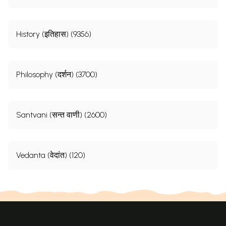
(3)फ़्वारबाख (1888 ई०)
334
7
मृत्यु
335
परिशिष्ट
0
History (इतिहास) (9356)
Sample Pages
Philosophy (दर्शन) (3700)
Santvani (सन्त वाणी) (2600)
Vedanta (वेदांत) (120)