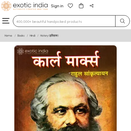
Sign in
Type 3 or more characters for results.
Home
Books
Hindi
History (इतिहास)