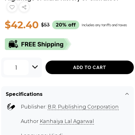
$42.40
$53
20% off
Includes any tariffs and taxes
1
ADD TO CART
Specifications
Publisher:
B.R. Publishing Corporation
Author
Kanhaiya Lal Agarwal