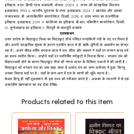
इतिहास, म.प्र. हिन्दी ग्रंथ अकादमी, भोपाल, 2004. 5. भारत की सांस्कृतिक विरासत,
इलाहाबाद, 1993. 6. भारतीय पुरातत्त्व के तत्त्व, इलाहाबाद, 2014. 7. खारवेल और उसका
राजत्वकाल, बी. आरपब्लिशिंग कारपोरेशन, दिल्ली, 2018. 8. उत्तर भारत का राजनैतिक
इतिहास, इलाहाबाद, 2019. 9. कालिंजर का इतिहास, बी.आर. पब्लिशिंग कारपोरेशन, दिल्ली,
10. बुन्देलखण्ड का इतिहास 11. त्रिपुरी के कलचुरि राजवंश
प्राक्कथन
उत्तर प्रदेश के चित्रकूट जिला का चित्रकूट तीर्थ पवित्र मन्दाकिनी नदी के तट पर स्थित है
और अपनी प्राकृतिक सुषमा के कारण प्राचीन काल से ही ऋषि-मुनियों के आकर्षण का केन्द्र
रहा है। अपने चौदह वर्षीय बनवास काल में राम, सीता और लक्ष्मण ने यहाँ पर लगभग बारह वर्ष
का समय व्यतीत किया। उन्होंने यहाँ पर स्वनिर्मित पर्णकुटी में निवास किया। भगवान राम की
बिहारस्थली होने के कारण चित्रकूट तीर्थ की गणना भारत के विशिष्ट स्थानों में की जाती है।
चित्रकूट को भगवान राम का धाम कहा जाता है अर्थात् राम का जन्म अयोध्या में हुआ, किन्तु
उनका निवास यहाँ पर है। यहाँ के कण-कण में राम के चरणों की धूलि व्याप्त है।
केवल हिन्दू ही नहीं मुसलमान भी इस तथ्य को स्वीकार करते है। अकबर के नवरत्नों में से एक
अब्दर्रहीम खानखाना का यह दोहा देखिए-
धूर धरत निज शीश पर, कहु रहीम केहि काज।
जेहि रज मुनि-पत्नि तरी, सो ढुंढत गजराज ।।
Products related to this item