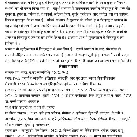
में महाकाव्यकालीन चित्रकूट में चित्रकूट जनपद के धार्मिक स्थलों के साथ कुछ समीपवर्ती
स्थानों का भी वर्णन किया गया है। चतुर्थ अध्याय में महाजनपद कालीन चित्रकूट के अन्तर्गत
गुप्तवंश, हूणवंश, वर्धनवंश, यशोवर्मा, ललितादित्य, गुर्जर प्रतिहार और चन्देल वंश का संक्षिप्त
विवरण प्रस्तुत किया गया है। पांचवे अध्याय में गुजरात के बघेलों द्वारा चित्रकूट जनपद के
गहोरा क्षेत्र में अपनी सत्ता स्थापित करने की विस्तृत विवेचना की गई है। अध्याय छह में
गहोरा के बघेलयुग में चित्रकूट का वर्णन है। अध्याय सात में बान्धवगढ़ के बघेल शासकों के
अन्तर्गत चित्रकूट जनपद का वर्णन किया है। अध्याय आठ में मुगलकाल में चित्रकूट का
विवेचन है।
अध्याय नौ बुन्देलकाल में चित्रकूट से सम्बन्धित है। दसवें अध्याय के बाद औरंगजेब के
बालाजी मंदिर फरमान का सविस्तार वर्णन है। अन्त में सन्दर्भ सूची है। लेखक ने स्वयं यात्रा
कर चित्रकूट के विभिन्न दर्शनीय स्थलों का भ्रमण किया है, अतः उनका वर्णन प्रामाणिक है।
लेखक परिचय
जन्मस्थानः बांदा, उ.प्र जन्मतिथिः 10.12.1942.
एम.ए. 1962 प्राचीन भारतीय इतिहास, संस्कृति और पुरातत्त्व, सागर विश्वविद्यालय
पीएच.डी. 1973, विन्ध्यक्षेत्रा का ऐतिहासिक भूगोल, सागर विश्व विद्यालय
पुरस्कार 1. भगवानदास सपफड़िया पुरस्कार, सतना, 1996. 2. नीरज न्यास पुरस्कार, सतना,
2014. 3. सारस्वत सम्मान, झांसी, 2014. 4. दीवान प्रतिपाल सिंह स्मृति सम्मान, पहरा, 2015
डॉ. कन्हैयालाल अग्रवाल
शोध तेरह छात्रों को पीएच.डी. प्राप्त
आजीवन सदस्य 1. म.प्र. इतिहास परिषद, भोपाल 2. इण्डियन हिस्ट्री कांग्रेस, दिल्ली 3.
भारतीय मुद्रा परिषद, वाराणसी 4. एपिग्रापिफकल सोसायटी ऑपफ इण्डिया, मैसूर 5. मरुभूमि
शोध संस्थान, डूंगरगढ़, राजस्थान
प्रकाशन 1. खजुराहो, मैकमिलन, 1980. 2. विन्ध्यक्षेत्रा का ऐतिहासिक भूगोल, छत्ए छमू
क्मसीप, 1987 3. ऐतिहासिक भारतीय अभिलेख, जयपुर, 1992. 4. भारत का राजनीतिक