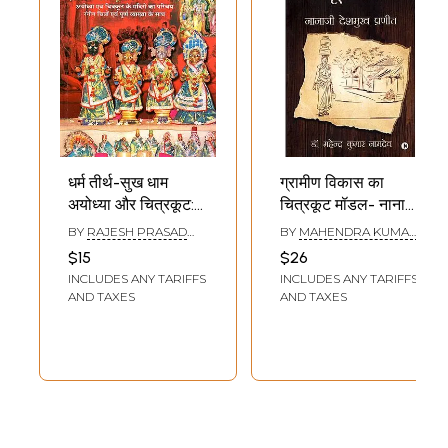
धर्म तीर्थ-सुख धाम
ग्रामीण विकास का
अयोध्या और चित्रकूट:
चित्रकूट मॉडल- नानाजी
Dharm Teerth-
देशमुख प्रणीत:
BY
RAJESH PRASAD
BY
MAHENDRA KUMAR
Sukh Dhaam
Chitrakoot Model
MATHUR
NAMDEV
$15
$26
Ayodhya aur
of Rural
INCLUDES ANY TARIFFS
INCLUDES ANY TARIFFS
Chitrakoot
Development-
AND TAXES
AND TAXES
Nanaji Deshmukh
Praneeth