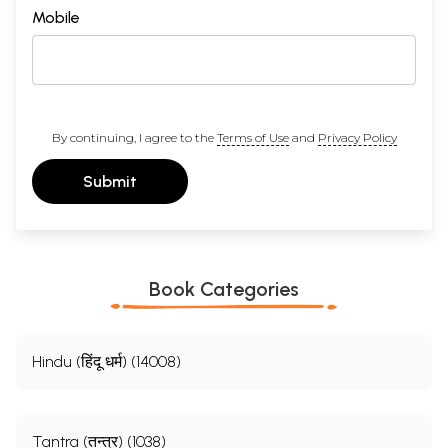
Mobile
By continuing, I agree to the
Terms of Use
and
Privacy Policy
Submit
Book Categories
Hindu (हिंदू धर्म) (14008)
Tantra (तन्त्र) (1038)