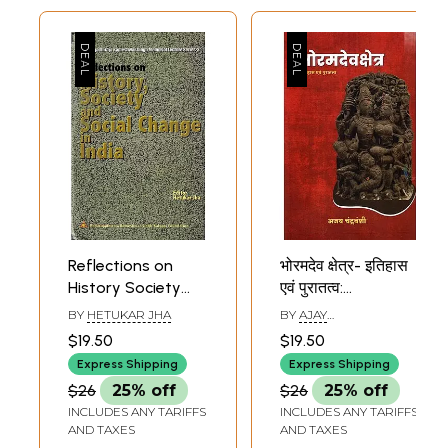
Reflections on
भोरमदेव क्षेत्र- इतिहास
History Society
एवं पुरातत्व:
Social Change
Bhoramdeo Area
BY
HETUKAR JHA
BY
AJAY
India
History and
CHANDRAVANSHI
$19.50
$19.50
(Maharajadhiraja
Archeology
Express Shipping
Express Shipping
Kameshwar Singh
$26
25% off
$26
25% off
Memorial Lecture
INCLUDES ANY TARIFFS
INCLUDES ANY TARIFFS
Series-3)
AND TAXES
AND TAXES