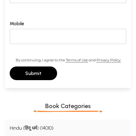
Mobile
By continuing, I agree to the
Terms of Use
and
Privacy Policy
Submit
Book Categories
Hindu (हिंदू धर्म) (14010)