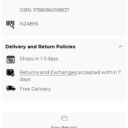
ISBN: 9788186098837
NZA896
Delivery and Return Policies
Ships in 1-3 days
Returns and Exchanges
accepted within 7
days
Free Delivery
Easy Returns