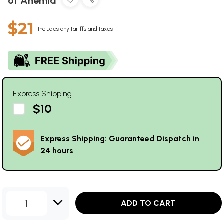
of Anemia
$21
Includes any tariffs and taxes
Express Shipping
$10
Express Shipping: Guaranteed Dispatch in
24 hours
1
ADD TO CART