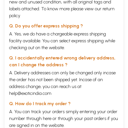
new and unused condition, with all original tags and
तथा महिलाएँ
1.6
मिलीग्राम लोहे की हानि करती हैं । माहवारी के
labels attached. To know more please view our
return
दौरान महिलाएँ सर्वाधिक
(4
मिग्रा
.
प्रतिदिन
)
लोहे की हानि करती हैं ।
policy
प्रतिदिन
20
से
30
मि
.
ग्रा
.
लोहे की आपूर्ति होने से रक्ताल्पता से लोहा
लेने में शरीर समर्थ हो जाता है। आयोडीनयुक्त नमक से ज्यादा लौहयुक्त
Q. Do you offer express shipping ?
नमक आवश्यक होना चाहिए । परन्तु शरीर में अत्यधिक लोहा जाने से भी
A. Yes, we do have a chargeable express shipping
लीवर क्षतिग्रस्त हो जाता है । माँसपेशियों
,
ऊतकों तथा रक्तप्लाज़्मा में
facility available. You can select express shipping while
लोहा अधिक मात्रा में जमा होकर सिडरोसिस पैदा करता है । इस रोग में
checking out on the website.
फेफड़े क्षतिग्रस्त होने लगते हैं। लोहा तथा अन्य पोषक तत्व शरीर में
भली
-
भांति अवशोषित एवं सात्म्यीकृत हों इसके लिए प्राकृतिक योग
Q. I accidentally entered wrong delivery address,
चिकित्सक द्वारा शरीर का संशोधन एवं संतर्पण होना अति आवश्यक है।
can I change the address ?
A. Delivery addresses can only be changed only incase
अनुक्रमणिका
the order has not been shipped yet. Incase of an
1
रक्ताल्पता-खून की संरचना एवं महत्ता
1-16
address change, you can reach us at
help@exoticindia.com
2
रक्ताल्पता के भेद
17-57
Q. How do I track my order ?
3
रक्ताल्पता की प्राकृतिक चिकित्सा
58-75
A. You can track your orders simply entering your order
4
रक्ताल्पता तथा विधायक विचार
76-78
number through
here
or through your
past orders
if you
5
रक्ताल्पता में आहार ही औषधि है
79-85
are signed in on the website.