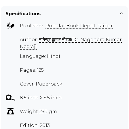
Specifications
Publisher:
Popular Book Depot, Jaipur
Author:
नागेन्द्र कुमार नीरज(Dr. Nagendra Kumar
Neeraj)
Language: Hindi
Pages: 125
Cover: Paperback
8.5 inch X 5.5 inch
Weight 250 gm
Edition: 2013