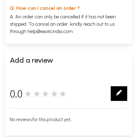
6
रक्ताल्पता तथा एण्टीऑक्सीडेन्ट
86-91
Q. How can I cancel an order ?
A. An order can only be cancelled if it has not been
और अन्य माइक्रोन्यूद्रिएन्ट्रस
shipped. To cancel an order, kindly reach out to us
7
रक्ताल्पता तथा योग
92-102
through
help@exoticindia.com
.
8
रक्ताल्पता के उपचार में आत्मविश्वास
,
इच्छाशक्ति
104-110
एवं रचनात्मक विचारों का चमत्कार
Add a review
9
रक्ताल्पता से मुक्त प्राकृतिक प्रसव पीड़ा का
111-114
सुख- वात्सल्य प्रेम एवं शिशु का स्वास्थ्य
10
रक्ताल्पता के रोगियों की जीवन शैली
115-117
0.0
★★★★★
sample Page
0
No reviews for this product yet.