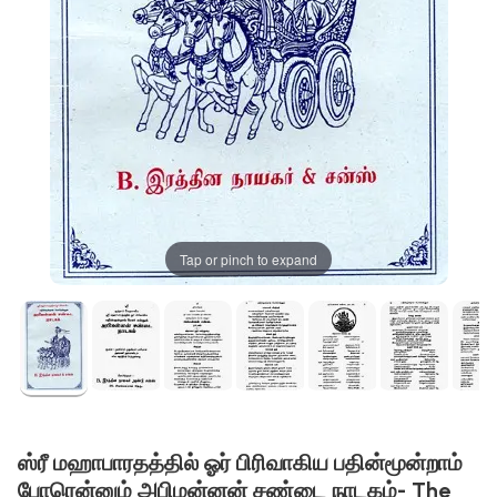
Tap or pinch to expand
ஸ்ரீ மஹாபாரதத்தில் ஓர் பிரிவாகிய பதின்மூன்றாம்
போரென்னும் அபிமன்னன் சண்டை நாடகம்- The