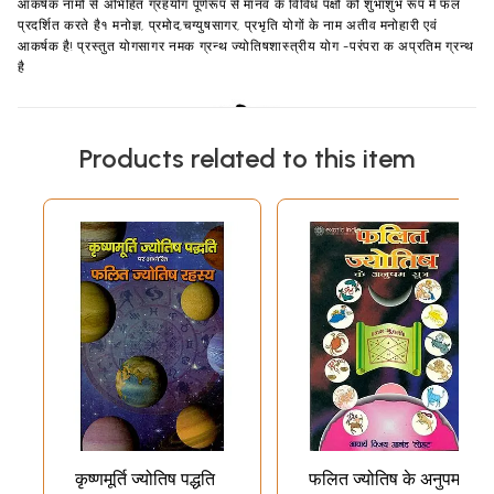
आकर्षक नामों से अभिहित ग्रहयोग पूर्णरूप से मानव के विविध पक्षों को शुभाशुभ रूप में फल
प्रदर्शित करते है१ मनोज्ञ, प्रमोद,चग्युषसागर, प्रभृति योगों के नाम अतीव मनोहारी एवं
आकर्षक है! प्रस्तुत योगसागर नमक ग्रन्थ ज्योतिषशास्त्रीय योग -परंपरा क अप्रतिम ग्रन्थ
है
Products related to this item
कृष्णमूर्ति ज्योतिष पद्धति
फलित ज्योतिष के अनुपम