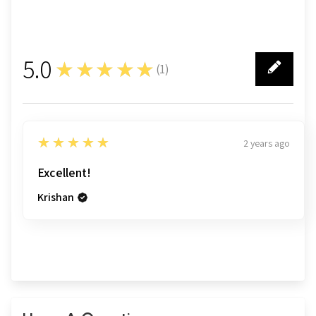
5.0
★★★★★
(
1
)
1
5
★★★★★
2 years ago
Excellent!
Krishan