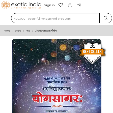
Sign in
Type 3 or more characters for results.
Home
Books
Hindi
Chaukhamba | चौखंबा