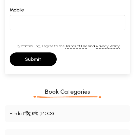
Mobile
By continuing, I agree to the
Terms of Use
and
Privacy Policy
Submit
Book Categories
Hindu (हिंदू धर्म) (14003)