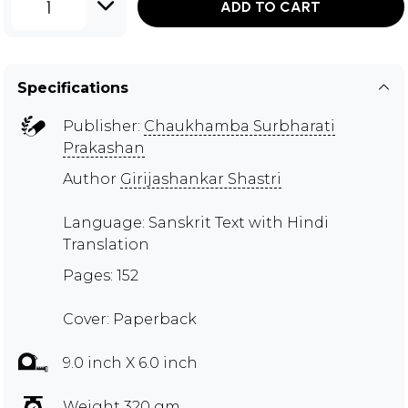
1
ADD TO CART
Specifications
Publisher:
Chaukhamba Surbharati
Prakashan
Author
Girijashankar Shastri
Language: Sanskrit Text with Hindi
Translation
Pages: 152
Cover: Paperback
9.0 inch X 6.0 inch
Weight 320 gm