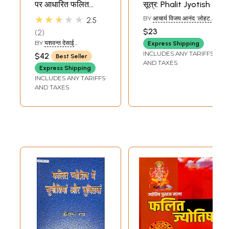
पर आधारित फलित
सूत्र: Phalit Jyotish
ज्योतिष रहस्य: Secrets
★★★★★
BY
आचार्य विजय आनंद 'लोहट'
2.5
of Phalit Jyotish
(ACHARYA VIJAY ANAND
$23
2
'LOHAT')
Based on
BY
यशवन्त देसाई
Express Shipping
Krishnamurti
(YASHWANT DESAI)
INCLUDES ANY TARIFFS
$42
Best Seller
Paddhati
AND TAXES
Express Shipping
INCLUDES ANY TARIFFS
AND TAXES