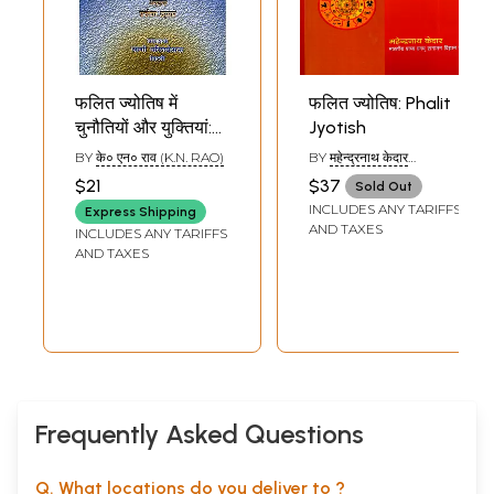
फलित ज्योतिष में
फलित ज्योतिष: Phalit
चुनौतियों और युक्तियां:
Jyotish
Challenges and
BY
के० एन० राव (K.N. RAO)
BY
महेन्द्रनाथ केदार
Tips in Phalit
(MAHENDRANATH
$21
$37
Sold Out
KEDAR)
Jyotish
INCLUDES ANY TARIFFS
Express Shipping
AND TAXES
INCLUDES ANY TARIFFS
AND TAXES
Frequently Asked Questions
Q. What locations do you deliver to ?