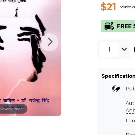
$21
Includes a
1
Specificatio
Pub
Au
Hover to zoom
Ani
Lan