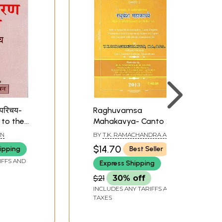
 परिचय-
Raghuvamsa
 to the
Mahakavya- Canto 2
ion
(With a Valuable
AN
BY
T.K. RAMACHANDRA AIYAR
Introduction, Lucid
$14.70
ipping
Best Seller
English Translation and
IFFS AND
Express Shipping
Explanatory Notes in
English and Sanskrit
$21
30% off
With Model Questions
INCLUDES ANY TARIFFS AND
Etc.)
TAXES