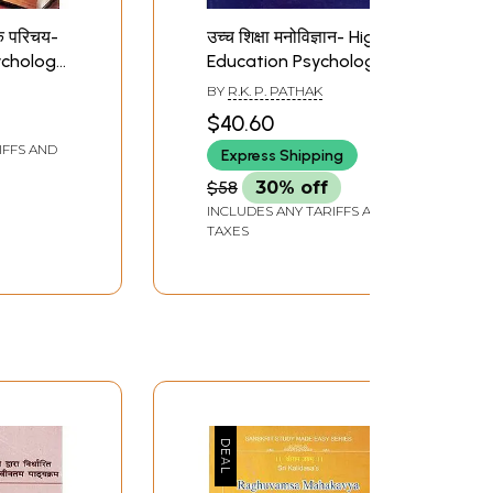
एक परिचय-
उच्च शिक्षा मनोविज्ञान- Higher
ychology
Education Psychology-
An Introduction
BY
R.K. P. PATHAK
$40.60
IFFS AND
Express Shipping
$58
30% off
INCLUDES ANY TARIFFS AND
TAXES