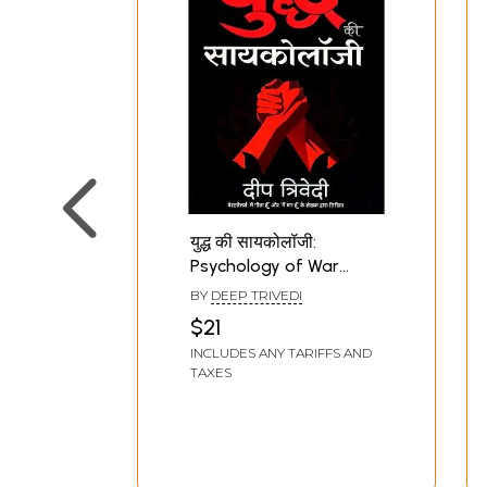
युद्ध की सायकोलॉजी:
Psychology of War
(Every War of Life is a
BY
DEEP TRIVEDI
Mind Game That
$21
Cannot Be Won Without
INCLUDES ANY TARIFFS AND
Using the 'Psychological
TAXES
Tactics of War)