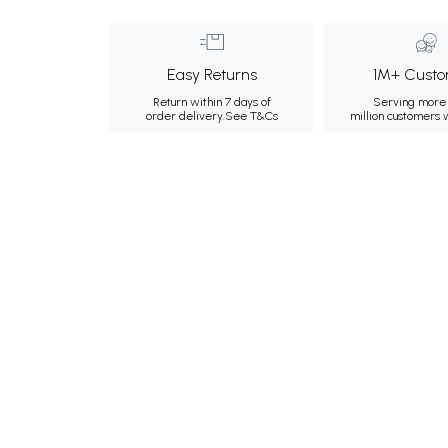
Easy Returns
1M+ Custo
Return within 7 days of
Serving more 
order delivery.
See T&Cs
million customers