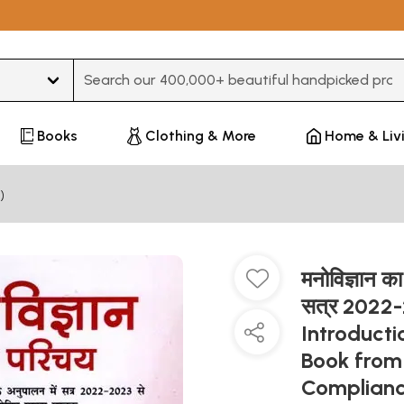
Type 3 or more characters for results.
Books
Clothing & More
Home & Liv
)
मनोविज्ञान क
सत्र 2022-2
Introducti
Book from
Complianc