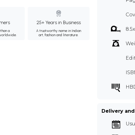
Pag
Cov
mers
25+ Years in Business
8.5
than a
A trustworthy name in Indian
 worldwide.
art, fashion and literature.
Wei
Edi
ISB
HB
Delivery and
Usu