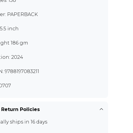
es: 138
er: PAPERBACK
x5.5 inch
ght 186 gm
tion: 2024
N: 9788197083211
D707
 Return Policies
ally ships in 16 days