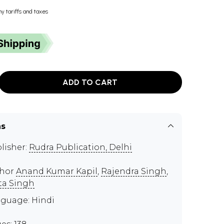
ny tariffs and taxes
ADD TO CART
ns
lisher:
Rudra Publication, Delhi
thor
Anand Kumar Kapil
,
Rajendra Singh
,
ta Singh
guage: Hindi