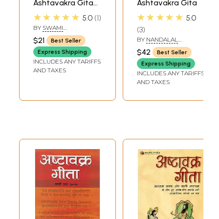
Ashtavakra Gita
Ashtavakra Gita
Translation by
★★★★★
★★★★★
5.0
1
5.0
Swami
BY
SWAMI
3
Akhandananda
AKHANDANANDA
$21
BY
NANDALAL
Best Seller
SARASWATI
Saraswati
DASHORA
$42
Express Shipping
Best Seller
INCLUDES ANY TARIFFS
Express Shipping
AND TAXES
INCLUDES ANY TARIFFS
AND TAXES