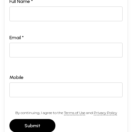
Full Name *
Email *
Mobile
By continuing, I agree to the
Terms of Use
and
Privacy Policy
Submit