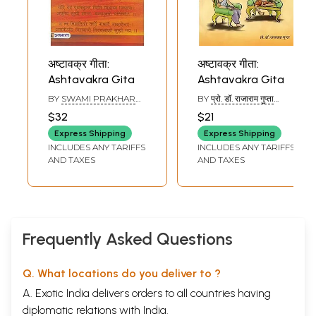
अष्टावक्र गीता:
अष्टावक्र गीता:
Ashtavakra Gita
Ashtavakra Gita
BY
SWAMI PRAKHAR
BY
प्रो. डॉ. राजाराम गुप्ता
PRAGYANAND
(PROF. DR. RAJARAM
$32
$21
GUPTA)
Express Shipping
Express Shipping
INCLUDES ANY TARIFFS
INCLUDES ANY TARIFFS
AND TAXES
AND TAXES
Frequently Asked Questions
Q. What locations do you deliver to ?
A. Exotic India delivers orders to all countries having
diplomatic relations with India.