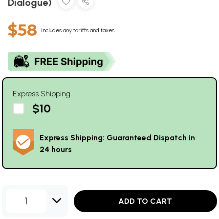
Dialogue)
$58
Includes any tariffs and taxes
Express Shipping
$10
Express Shipping: Guaranteed Dispatch in
24 hours
1
ADD TO CART