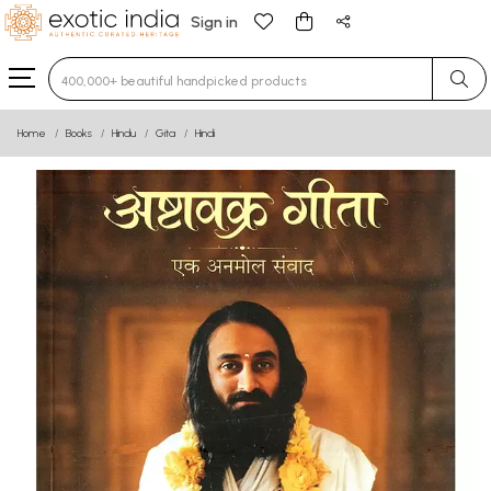
Sign in
Type 3 or more characters for results.
Home
Books
Hindu
Gita
Hindi