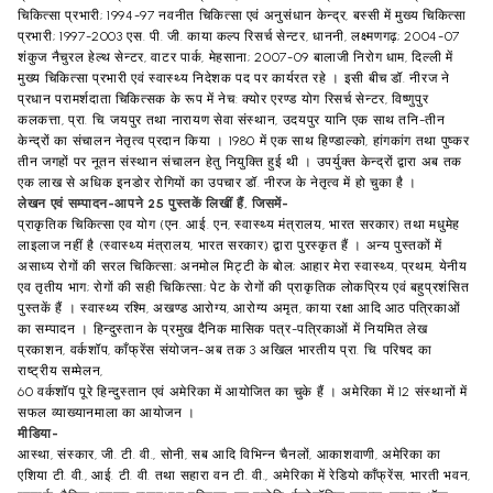
चिकित्सा प्रभारी; 1994-97 नवनीत चिकित्सा एवं अनुसंधान केन्द्र, बस्सी में मुख्य चिकित्सा
प्रभारी; 1997-2003 एस. पी. जी. काया कल्प रिसर्च सेन्टर, धाननी, लक्ष्मणगढ़; 2004-07
शंकुज नैचुरल हेल्थ सेन्टर, वाटर पार्क, मेहसाना; 2007-09 बालाजी निरोग धाम, दिल्ली में
मुख्य चिकित्सा प्रभारी एवं स्वास्थ्य निदेशक पद पर कार्यरत रहे । इसी बीच डॉ. नीरज ने
प्रधान परामर्शदाता चिकित्सक के रूप में नेच: क्योर एरण्ड योग रिसर्च सेन्टर, विष्णुपुर
कलकत्ता, प्रा. चि. जयपुर तथा नारायण सेवा संस्थान, उदयपुर यानि एक साथ तनि-तीन
केन्द्रों का संचालन नेतृत्व प्रदान किया । 1980 में एक साथ हिण्डाल्को, हांगकांग तथा पुष्कर
तीन जगहों पर नूतन संस्थान संचालन हेतु नियुक्ति हुई थी । उपर्युक्त केन्द्रों द्वारा अब तक
एक लाख से अधिक इनडोर रोगियों का उपचार डॉ. नीरज के नेतृत्व में हो चुका है ।
लेखन एवं सम्पादन-आपने 25 पुस्तकें लिखीं हैं, जिसमें-
प्राकृतिक चिकित्सा एव योग (एन. आई. एन, स्वास्थ्य मंत्रालय, भारत सरकार) तथा मधुमेह
लाइलाज नहीं है (स्वास्थ्य मंत्रालय, भारत सरकार) द्वारा पुरस्कृत हैं । अन्य पुस्तकों में
असाध्य रोगों की सरल चिकित्सा; अनमोल मिट्टी के बोल; आहार मेरा स्वास्थ्य, प्रथम, येनीय
एव तृतीय भाग; रोगों की सही चिकित्सा; पेट के रोगों की प्राकृतिक लोकप्रिय एवं बहुप्रशंसित
पुस्तकें हैं । स्वास्थ्य रश्मि, अखण्ड आरोग्य, आरोग्य अमृत, काया रक्षा आदि आठ पत्रिकाओं
का सम्पादन । हिन्दुस्तान के प्रमुख दैनिक मासिक पत्र-पत्रिकाओं में नियमित लेख
प्रकाशन, वर्कशॉप, काँफ्रेंस संयोजन-अब तक 3 अखिल भारतीय प्रा. चि. परिषद का
राष्ट्रीय सम्मेलन,
60 वर्कशॉप पूरे हिन्दुस्तान एवं अमेरिका में आयोजित का चुके हैं । अमेरिका में 12 संस्थानों में
सफल व्याख्यानमाला का आयोजन ।
मीडिया-
आस्था, संस्कार, जी. टी. वी., सोनी, सब आदि विभिन्न चैनलों, आकाशवाणी, अमेरिका का
एशिया टी. वी., आई. टी. वी. तथा सहारा वन टी. वी., अमेरिका में रेडियो काँफ्रेंस, भारती भवन,