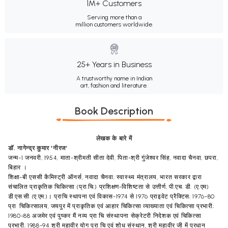
1M+ Customers
Serving more than a
million customers worldwide.
25+ Years in Business
A trustworthy name in Indian
art, fashion and literature.
Book Description
लेखक के बारे में
डॉ. नागेन्द्र कुमार 'नीरज'
जन्म-1 जनवरी, 1954, माता-श्रीमती सीता देवी, पिता-श्री गुंजेश्वर सिंह, नवादा चैनवा, छपरा,
बिहार ।
शिक्षा-बी एससी कैमिस्ट्री ऑनर्स, नवादा चैनवा; स्वास्थ्य मंत्रालय, भारत सरकार द्वारा
संचालित प्राकृतिक चिकित्सा (प्रा.चि.) प्रशिक्षण-विशिष्टता से उत्तीर्ण, पी.एच. डी. (ए.एम)
डी.एस.सी (ए.एम.)। प्राचि स्थापना एवं विकास-1974 से 1976 प्राइवेट प्रैक्टिस; 1976-80
प्रा. चिकित्सालय, जयपुर में प्राकृतिक एवं आहार चिकित्सा व्याख्याता एवं चिकित्सा प्रभारी;
1980-88 अजमेर एवं पुष्कर मैं नव्य प्रा चि संस्थापना सेक्रेटरी निदेशक एवं चिकित्सा
प्रभारी; 1988-94 श्री महावीर योग प्रा चि एवं शोध संस्थान, श्री महावीर जी में प्रधान