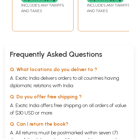
Healing Diabetic
INCLUDES ANY TARIFFS
INCLUDES ANY TARIFFS
Foot Ulcers)
AND TAXES
AND TAXES
Frequently Asked Questions
Q. What locations do you deliver to ?
A. Exotic India delivers orders to all countries having
diplomatic relations with India.
Q. Do you offer free shipping ?
A. Exotic India offers free shipping on all orders of value
of $30 USD or more.
Q. Can I return the book?
A. All returns must be postmarked within seven (7)