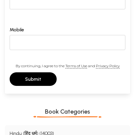
Mobile
By continuing, I agree to the
Terms of Use
and
Privacy Policy
Submit
Book Categories
Hindu (हिंदू धर्म) (14003)