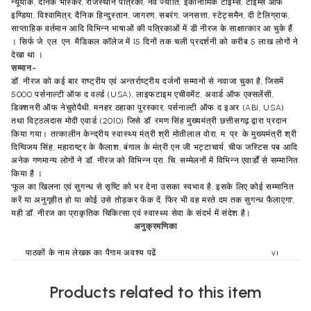
न्यूयार्क, दैनिक भास्कर, राजस्थान पत्रिका, नव ज्योति, ईकोनॉमिक टाइम्स, टाइम्स ऑफ
इण्डिया, विश्वामित्र, दैनिक हिन्दुस्तान, जागरण, सबरंग, जनसत्ता, स्टेट्समैन, दी टेलिग्राफ,
साप्ताहिक वर्तमान आदि विभिन्न भाषाओं की पत्रिकाओं में डी नीरज के साक्षात्कार आ चुके हैं
। सिर्फ जे. एल. एन. मैडिकल कॉलेज में 15 दिनों तक चली प्रदर्शनी को करीब 5 लाख लोगों ने
देखा था ।
सम्मान-
डॉ. नीरज को कई बार राष्ट्रीय एवं अन्तर्राष्ट्रीय दर्जनों सम्मानों से नवाजा चुका है, जिसमें
5000 पर्सनाल्टी ऑफ द वर्ल्ड (USA), लाइफटाइम एचीवमेंट, अवार्ड ऑफ एक्सलेंसी,
डिक्शनरी ऑफ नेचुरोपैथी, मनहर ठहाका पुरस्कार, पर्सनाल्टी ऑफ द इअर (ABI, USA)
तथा विट्ठलदास मोदी एवार्ड (2010) जिसे डॉ. रमण सिंह मुख्यमंत्री छत्तीसगढ़ द्वारा प्रदान
किया गया। तत्कालीन केन्द्रीय स्वास्थ्य मंत्री श्री मोतीलाल वोरा, म. प्र. के मुख्यमंत्री श्री
दिग्विजय सिंह, महाराष्ट्र के कैलाश, बंगाल के मंत्री एन जी भट्टाचार्य, चीफ जस्टिस पब आदि
अनेक गणमान्य लोगों ने डॉ. नीरज को विभिन्न प्रा. चि. सम्मेलनों में विभिन्न एवार्डों से सम्मानित
किया है ।
'फूल का खिलना एवं सुगन्ध से सृष्टि को भर देना उसका स्वभाव है, इसके लिए कोई सम्मानित
करें या अनुगृहीत हो या कोई उसे तोड़कर फेंक दें, फिर भी वह मरते दम तक सुगन्ध फैलाएगा',
यही डॉ. नीरज का प्राकृतिक चिकित्सा एवं स्वास्थ्य सेवा के संदर्भ में संदेश है।
अनुक्रमणिका
पाठकों के नाम लेखक का पैगाम अवश्य पढें
vi
1
मधुमेह से डरें नहीं! जानें तथा जागे!
1
2
क्या होता है मधुमेह?
3
Products related to this item
3
मधुमेह क्यों होता है? -कारण
10
4
कैसे पहचानें मधुमेह को?-लक्षण
23