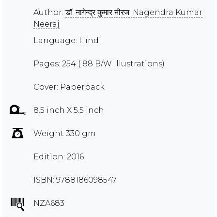
Author:
डॉ. नागेन्द्र कुमार नीरज: Nagendra Kumar
Neeraj
Language: Hindi
Pages: 254 ( 88 B/W Illustrations)
Cover: Paperback
8.5 inch X 5.5 inch
Weight 330 gm
Edition: 2016
ISBN: 9788186098547
NZA683