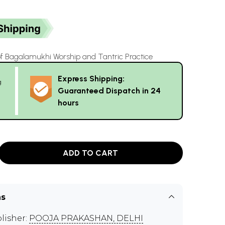
of Bagalamukhi Worship and Tantric Practice
Express Shipping:
g
Guaranteed Dispatch in 24
hours
ADD TO CART
ns
lisher:
POOJA PRAKASHAN, DELHI