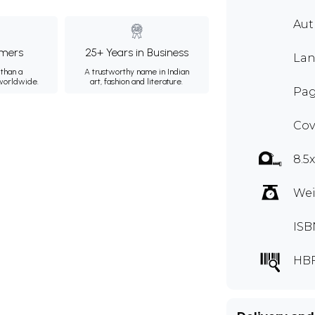
Au
mers
25+ Years in Business
Lan
than a
A trustworthy name in Indian
 worldwide.
art, fashion and literature.
Pag
Cov
8.5
Wei
ISB
HB