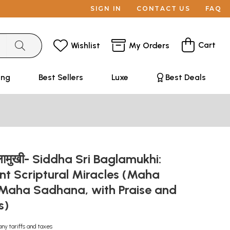
SIGN IN
CONTACT US
FAQ
Cart
Wishlist
My Orders
ing
Best Sellers
Luxe
Best Deals
बगलामुखी- Siddha Sri Baglamukhi:
nt Scriptural Miracles (Maha
aha Sadhana, with Praise and
ns)
any tariffs and taxes