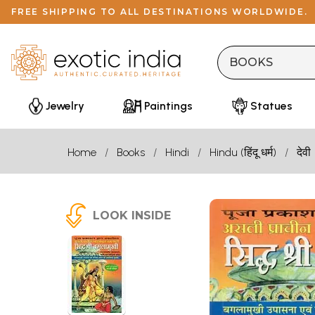
FREE SHIPPING TO ALL DESTINATIONS WORLDWIDE.
Jewelry
Paintings
Statues
Home
Books
Hindi
Hindu (हिंदू धर्म)
देवी
LOOK INSIDE