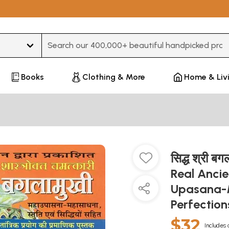
Type 3 or more characters for results.
Books
Clothing & More
Home & Liv
सिद्ध श्री 
Real Ancie
Upasana-M
Perfectio
$32
Includes 