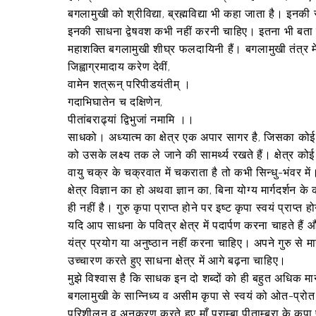
बगलामुखी को श्रीविद्या, ब्रह्मविद्या भी कहा जाता है। इ
इनकी साधना द्वेषवश कभी नहीं करनी चाहिए। इतना भी बता दे
महाशक्ति बगलामुखी शीघ्र फलदायिनी हैं। बगलामुखी तंत्र म
जिह्वाग्रमादाय करेण देवीं,
वामेन शत्रून् परिपीडयंतीम् ।
गदाभिघातेन च दक्षिणेन,
पीतांबराढ्यां द्विभुजां नमामि ।।
साधको। अध्यात्म का क्षेत्र एक अपार सागर है, जिसका कोई छ
को उसके लक्ष्य तक ले जाने की सामर्थ्य रखते हैं। क्षेत्र
वायु चक्र के चक्रवात में चकराता है तो कभी सिन्धु-भंवर में
क्षेत्र विज्ञान का हो अथवा ज्ञान का, बिना योग्य मार्गदर्शन
ही नहीं है। गुरु कृपा प्राप्त होने पर इष्ट कृपा स्वयं प्राप
यदि आप साधना के पवित्र क्षेत्र में पदार्पण करना चाहते 
यंत्र प्रयोग या अनुष्ठान नहीं करना चाहिए। अपने गुरु से म
उच्चारण करते हुए साधना क्षेत्र में आगे बढ़ना चाहिए।
मुझे विश्वास है कि साधक इन दो शब्दों को ही बहुत अधिक मान
बगलामुखी के सान्निध्य व असीम कृपा से स्वयं को ओत-प्रोत क
परिशीलन व अनुकरण करते हुए माँ पराम्बा पीताम्बरा के कृपा