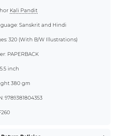
thor
Kali Pandit
guage: Sanskrit and Hindi
es: 320 (With B/W Illustrations)
er: PAPERBACK
x5.5 inch
ght 380 gm
N: 9789381804353
F260