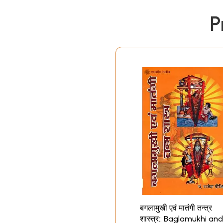
P
बगलामुखी एवं मातंगी तन्त्र
शास्त्र:: Baglamukhi and