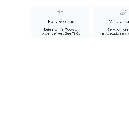
Easy Returns
1M+ Custo
Return within 7 days of
Serving more 
order delivery.
See T&Cs
million customers