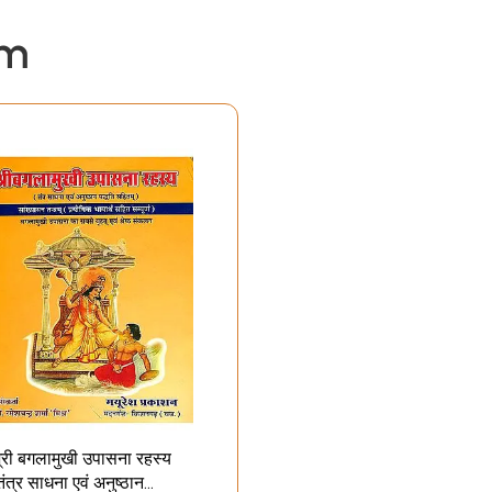
em
्री बगलामुखी उपासना रहस्य
तंत्र साधना एवं अनुष्ठान