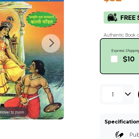
Authentic Book 
Express Shippin
$10
1
Hover to zoom
Specificatio
Pub