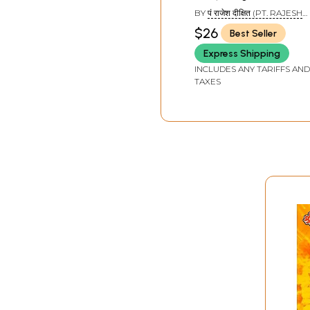
Matangi Tantra
BY
पं राजेश दीक्षित (PT. RAJESH
Shastra
DIXIT)
$26
Best Seller
Express Shipping
INCLUDES ANY TARIFFS AND
TAXES