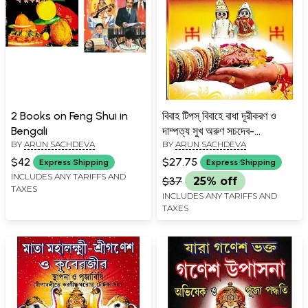
2 Books on Feng Shui in
বিবাহ টিপস্ বিবাহে বাধা দূরীকরণ ও
Bengali
দাম্পত্য সুখ অরুণ সচদেব-
BY
ARUN SACHDEVA
BY
ARUN SACHDEVA
Marriage Tips Removing
Obstacles in Marriage and
$42
$27.75
Express Shipping
Express Shipping
Marital Happiness
INCLUDES ANY TARIFFS AND
$37
25% off
TAXES
(Bengali)
INCLUDES ANY TARIFFS AND
TAXES