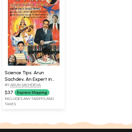
Science Tips: Arun
Sachdev, An Expert in
BY
ARUN SACHDEVA
Astrology, Ecology and
Feng Shui (Bengali)
$37
Express Shipping
INCLUDES ANY TARIFFS AND
TAXES