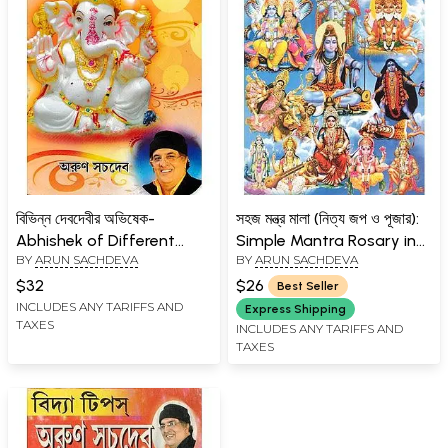
বিভিন্ন দেবদেবীর অভিষেক-
সহজ মন্ত্র মালা (নিত্য জপ ও পূজার):
Abhishek of Different
Simple Mantra Rosary in
BY
ARUN SACHDEVA
BY
ARUN SACHDEVA
Gods And Goddesses
Bengali (Daily Chanting
(Bengali)
and Worship)
$32
$26
Best Seller
INCLUDES ANY TARIFFS AND
Express Shipping
TAXES
INCLUDES ANY TARIFFS AND
TAXES