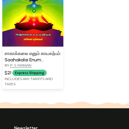
சாகாக்கலை எனும் காயகற்பம்:
Saahakalai Enum
BY
P. S. MANIAN
Kayakarpam (Yoga and
Medical System) Tamil
$21
Express Shipping
INCLUDES ANY TARIFFS AND
TAXES
Newsletter