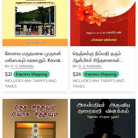
கோவை மருதமலை முருகன்
நெஞ்சுக்கு நிம்மதி தரும்
மகிமையும் வரலாறும்: Kovai
ஆன்மீகச் சிந்தனைகள்:
BY
P. S. MANIAN
BY
P. S. MANIAN
Maruthamalai Murugan
Spiritual Thoughts that
Magimaiyum Varalarum
Soothe the Mind (Tamil)
$21
$26
Express Shipping
Express Shipping
(Tamil)
INCLUDES ANY TARIFFS AND
INCLUDES ANY TARIFFS AND
TAXES
TAXES