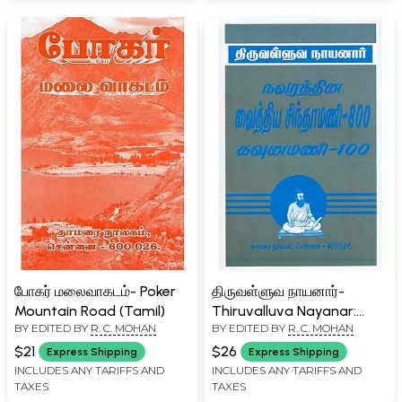
போகர் மலைவாகடம்- Poker
திருவள்ளுவ நாயனார்-
Mountain Road (Tamil)
Thiruvalluva Nayanar:
BY EDITED BY
R. C. MOHAN
BY EDITED BY
R. C. MOHAN
Navaratna Vaidya
Chintamani-800
$21
$26
Express Shipping
Express Shipping
Kaunamani-100 (Tamil)
INCLUDES ANY TARIFFS AND
INCLUDES ANY TARIFFS AND
TAXES
TAXES