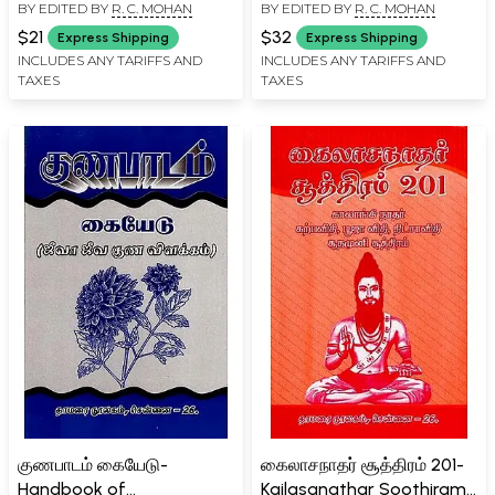
BY EDITED BY
R. C. MOHAN
BY EDITED BY
R. C. MOHAN
Thirty Sutras (Tamil)
Amutham (Tamil)
$21
$32
Express Shipping
Express Shipping
INCLUDES ANY TARIFFS AND
INCLUDES ANY TARIFFS AND
TAXES
TAXES
குணபாடம் கையேடு-
கைலாசநாதர் சூத்திரம் 201-
Handbook of
Kailasanathar Soothiram