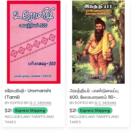
உரோமரிஷி- Uromarishi
அகத்தியர்: பாண்டுவைப்பு
(Tamil)
600, லோகமாரணம் 110-
BY EDITED BY
R. C. MOHAN
BY EDITED BY
R. C. MOHAN
Agasthiyar: Panduvaippu
600, Lokamaranam 110
$21
$21
Express Shipping
Express Shipping
(Tamil)
INCLUDES ANY TARIFFS AND
INCLUDES ANY TARIFFS AND
TAXES
TAXES