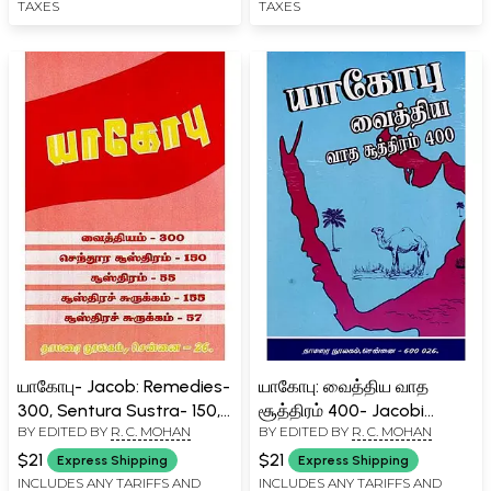
TAXES
TAXES
யாகோபு- Jacob: Remedies-
யாகோபு: வைத்திய வாத
300, Sentura Sustra- 150,
சூத்திரம் 400- Jacobi
BY EDITED BY
R. C. MOHAN
BY EDITED BY
R. C. MOHAN
Sustra- 55, Summary of
Vaidya Vada Sutra 400
Sustras-155 and
(Tamil)
$21
$21
Express Shipping
Express Shipping
Summary of Sustras- 57
INCLUDES ANY TARIFFS AND
INCLUDES ANY TARIFFS AND