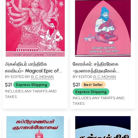
அகஸ்தியர் மாந்திரிக
கோரக்கர்: சந்திரரேகை
காவியம்- Magical Epic of
-நமனாசத்திறவுகோல்
BY EDITED BY
R. C. MOHAN
BY EDITOR
R. C. MOHAN
Agasthiyar (Tamil)
ரவிமேகலை -முத்தாரம்:
Korakar: Chandrarekai -
$21
$21
Express Shipping
Best Seller
Namanasathiraukol Ravi
INCLUDES ANY TARIFFS AND
Express Shipping
TAXES
Megala - Muttharam
INCLUDES ANY TARIFFS AND
TAXES
(Tamil)