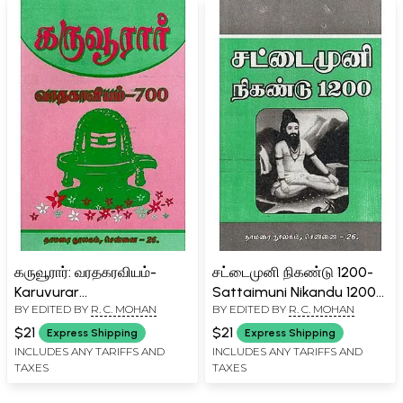
கருவூரார்: வரதகரவியம்-
சட்டைமுனி நிகண்டு 1200-
Karuvurar
Sattaimuni Nikandu 1200
BY EDITED BY
R. C. MOHAN
BY EDITED BY
R. C. MOHAN
Varatakaraviyam- 700
(Tamil)
(Tamil)
$21
$21
Express Shipping
Express Shipping
INCLUDES ANY TARIFFS AND
INCLUDES ANY TARIFFS AND
TAXES
TAXES