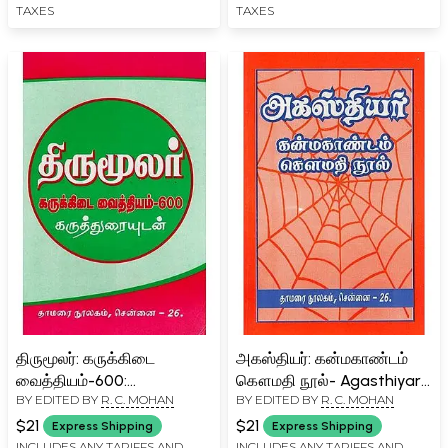
TAXES
TAXES
(Tamil)
திருமூலர்: கருக்கிடை
அகஸ்தியர்: கன்மகாண்டம்
வைத்தியம்-600:
கௌமதி நூல்- Agasthiyar:
BY EDITED BY
R. C. MOHAN
BY EDITED BY
R. C. MOHAN
Thirumoolar Karukkadai
Kanmakandam
Vaithiyam 600 with
Gowmathi Nool (Tamil)
$21
$21
Express Shipping
Express Shipping
Commentary (Tamil)
INCLUDES ANY TARIFFS AND
INCLUDES ANY TARIFFS AND