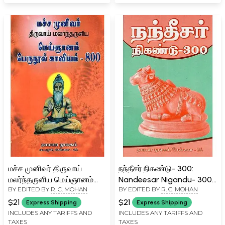
மச்ச முனிவர் திருவாய்
நந்தீசர் நிகண்டு- 300:
மலர்ந்தருளிய மெய்ஞானம்
Nandeesar Nigandu- 300
BY EDITED BY
R. C. MOHAN
BY EDITED BY
R. C. MOHAN
பெருநூல் காவியம்- 800:
(Tamil)
Macha Munivar Thiruvai
$21
$21
Express Shipping
Express Shipping
Malantharuliya Meinjanam
INCLUDES ANY TARIFFS AND
INCLUDES ANY TARIFFS AND
TAXES
TAXES
Peruvula Kavyam-800