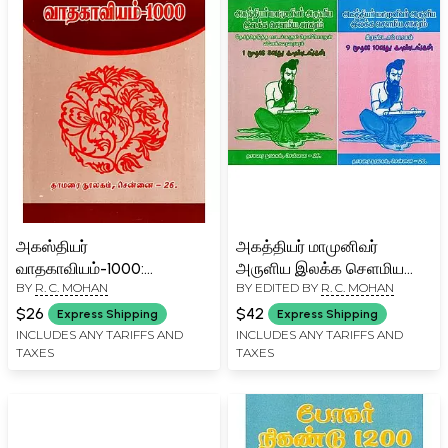
அகஸ்தியர்
அகத்தியர் மாமுனிவர்
வாதகாவியம்-1000:
அருளிய இலக்க செளமிய
BY
R. C. MOHAN
BY EDITED BY
R. C. MOHAN
Agasthiyar Vadakavyam-
சாகரம்- Agasthiyar
1000 (Tamil)
Mamunivar has Blessed
$26
$42
Express Shipping
Express Shipping
Nitra Selamiya Sagaram
INCLUDES ANY TARIFFS AND
INCLUDES ANY TARIFFS AND
TAXES
TAXES
(Set of 2 Volumes in
Tamil)