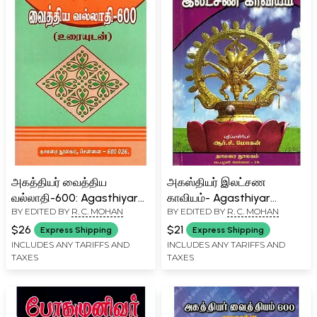
அகத்தியர் வைத்திய
அகஸ்தியர் இலட்சண
வல்லாதி-600: Agasthiyar
காவியம்- Agasthiyar
BY EDITED BY
R. C. MOHAN
BY EDITED BY
R. C. MOHAN
Vaithiya Vallathi-600 with
Ilatcana Kavyam (Tamil)
Text (Tamil)
$26
$21
Express Shipping
Express Shipping
INCLUDES ANY TARIFFS AND
INCLUDES ANY TARIFFS AND
TAXES
TAXES