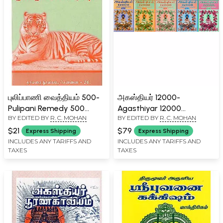
புலிப்பாணி வைத்தியம் 500-
அகஸ்தியர் 12000-
Pulipani Remedy 500
Agasthiyar 12000
BY EDITED BY
R. C. MOHAN
BY EDITED BY
R. C. MOHAN
(Source and Text in Tamil)
Kavyam- A great Epic (Set
of 5 Volumes in Tamil)
$21
$79
Express Shipping
Express Shipping
INCLUDES ANY TARIFFS AND
INCLUDES ANY TARIFFS AND
TAXES
TAXES