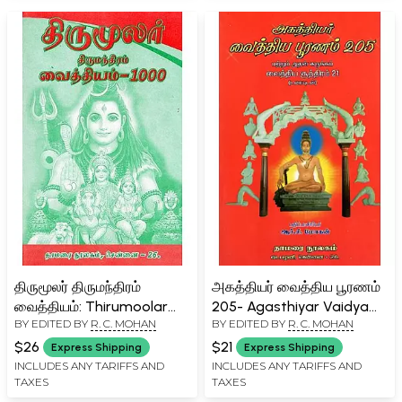
திருமூலர் திருமந்திரம்
அகத்தியர் வைத்திய பூரணம்
வைத்தியம்: Thirumoolar
205- Agasthiyar Vaidya
BY EDITED BY
R. C. MOHAN
BY EDITED BY
R. C. MOHAN
Thirumantram Vaidyam-
Puranam 205 and Its
1000 (Tamil)
Summary Vaidya Sutra 21
$26
$21
Express Shipping
Express Shipping
(with Text in Tamil)
INCLUDES ANY TARIFFS AND
INCLUDES ANY TARIFFS AND
TAXES
TAXES