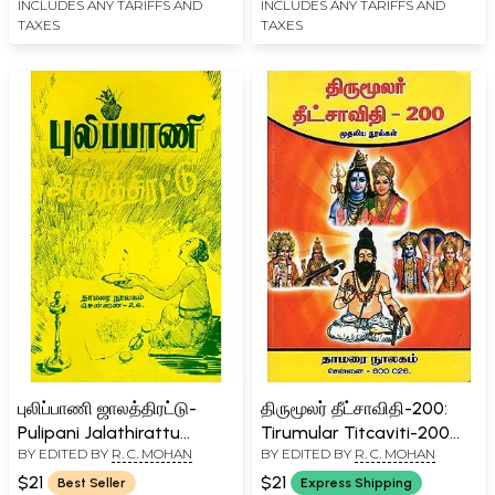
Segaram (Tamil)
Gnanavettiyan is a
INCLUDES ANY TARIFFS AND
INCLUDES ANY TARIFFS AND
TAXES
TAXES
Gnanavetti 1500 (Tamil)
புலிப்பாணி ஜாலத்திரட்டு-
திருமூலர் தீட்சாவிதி-200:
Pulipani Jalathirattu
Tirumular Titcaviti-200
BY EDITED BY
R. C. MOHAN
BY EDITED BY
R. C. MOHAN
(Source and Text in Tamil)
(Mutaliya Nulkal in Tamil)
$21
$21
Best Seller
Express Shipping