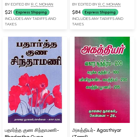
BY EDITED BY
R. C. MOHAN
BY EDITED BY
R. C. MOHAN
Characterization
201 (Tamil)
(Explanation of Jiva Jiva
$21
$84
Express Shipping
Express Shipping
Guna in Tamil)
INCLUDES ANY TARIFFS AND
INCLUDES ANY TARIFFS AND
TAXES
TAXES
பதார்த்த குண சிந்தாமணி-
அகத்தியர்- Agasthiyar
Bhadartha Guna
(Tamil)