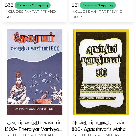
Including Manakolam
$32
$21
Express Shipping
Express Shipping
(Tamil)
INCLUDES ANY TARIFFS AND
INCLUDES ANY TARIFFS AND
TAXES
TAXES
தேரையர் வைத்திய காவியம்
அகஸ்தியர் மஹாதிராவகம்
1500- Theraiyar Vaithiya
800- Agasthiyar's Maha
BY EDITED BY
R. C. MOHAN
BY EDITED BY
R. C. MOHAN
Kavyam 1500 (Tamil)
Dravakam 800 (Tamil)