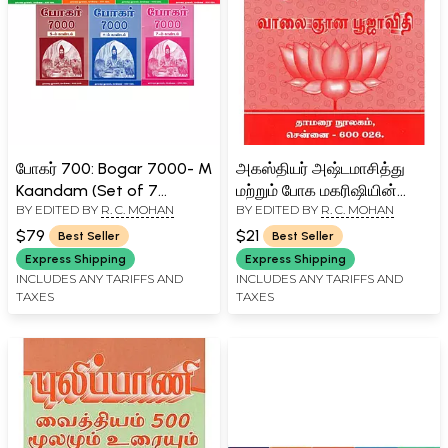
போகர் 700: Bogar 7000- M
அகஸ்தியர் அஷ்டமாசித்து
Kaandam (Set of 7
மற்றும் போக மகரிஷியின்
BY EDITED BY
R. C. MOHAN
BY EDITED BY
R. C. MOHAN
Volumes in Tamil)
வாலை ஞான பூஜாவிதி-
Agasthiyar Ashtamasitu
$79
$21
Best Seller
Best Seller
and Bogar Maharishi's Tail
Express Shipping
Express Shipping
Gnana Pooja Vidhi (Tamil)
INCLUDES ANY TARIFFS AND
INCLUDES ANY TARIFFS AND
TAXES
TAXES