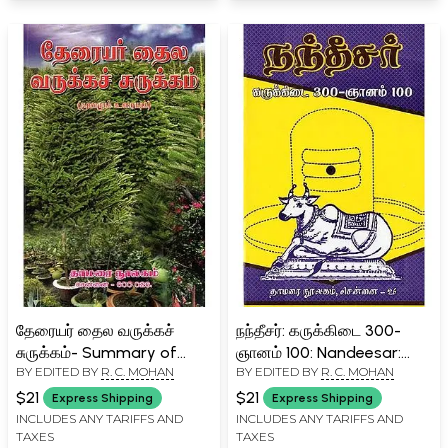
தேரையர் தைல வருக்கச்
நந்தீசர்: கருக்கிடை 300-
சுருக்கம்- Summary of
ஞானம் 100: Nandeesar:
BY EDITED BY
R. C. MOHAN
BY EDITED BY
R. C. MOHAN
Theraiyar Thaila Varukka
Karukkidai 300Gnanam-
(Source and Text in Tamil)
100 (Tamil)
$21
$21
Express Shipping
Express Shipping
INCLUDES ANY TARIFFS AND
INCLUDES ANY TARIFFS AND
TAXES
TAXES