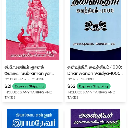
சுப்பிரமணியர் ஞானக்
தன்வந்திரி வைத்தியம்-1000:
கோவை: Subramaniyar
Dhanwandri Vaidya-1000
BY EDITOR
R. C. MOHAN
BY
R. C. MOHAN
Gnanakovai (Tamil)
(Source and Text in Tamil)
$21
$32
Express Shipping
Express Shipping
INCLUDES ANY TARIFFS AND
INCLUDES ANY TARIFFS AND
TAXES
TAXES