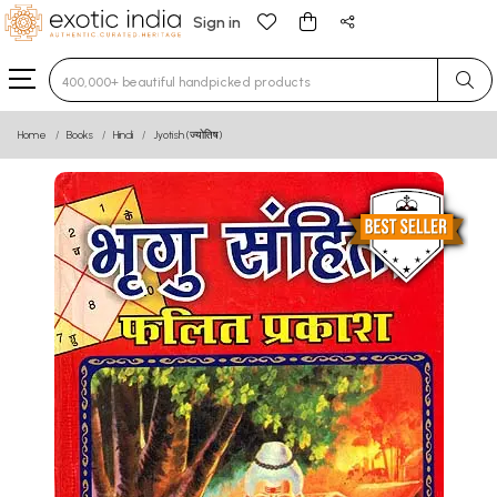
Sign in
Type 3 or more characters for results.
Home
Books
Hindi
Jyotish (ज्योतिष)