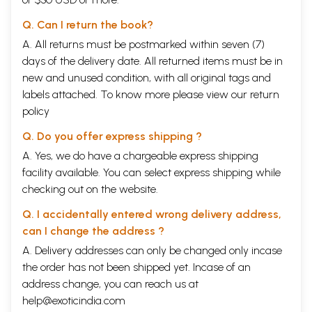
9
मृत्यु योग तिथियाँ
32
Q. Can I return the book?
10
पक्षरन्ध्र तिथियां
33
11
मास एवं वर्ष
33
A. All returns must be postmarked within seven (7)
12
ऋतु अयन तथा सम्वत्सर
35
days of the delivery date. All returned items must be in
13
बार
36
new and unused condition, with all original tags and
14
नक्षत्र
37
15
नक्षत्र और उनके स्वामी देवता
38
labels attached. To know more please view our
return
16
नक्षत्र चरणाक्षर
40
policy
17
नक्षत्रों के स्वामीग्रह
41
18
नक्षत्रों के प्रकार
41
Q. Do you offer express shipping ?
19
मासशून्य नक्षत्र
42
A. Yes, we do have a chargeable express shipping
20
अशुभ नक्षत्र और उनके फल
42
21
मानव शरीर पर नक्षत्रों की स्थिति
43
facility available. You can select express shipping while
22
नक्षत्रानुसार जातकफल
44
checking out on the website.
23
योग
47
24
योगों के स्वामी
47
Q. I accidentally entered wrong delivery address,
25
करण
48
can I change the address ?
26
राशि
49
27
नक्षत्र चरणाक्षर और राशिज्ञान
50
A. Delivery addresses can only be changed only incase
28
राशियों के स्वामीग्रह
51
the order has not been shipped yet. Incase of an
29
चर-अचर राशियां
52
address change, you can reach us at
30
राशियों की प्रकृति एवं उनके प्रभाव
52
help@exoticindia.com
31
शून्यसंज्ञक राशियाँ
56