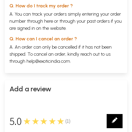
32
जन्मराशि के प्रभाव
56
Q. How do I track my order ?
33
ग्रह
66
34
ग्रहों की प्रवृत्ति और प्रभाव
68
A. You can track your orders simply entering your order
35
ग्रहों के बल
69
number through
here
or through your
past orders
if you
36
ग्रहों की तात्कालिक मित्रता-शत्रुता
71
are signed in on the website.
37
अयन एवं अयन बल
71
38
ग्रहों के मूलत्रिकोण
71
Q. How can I cancel an order ?
39
मूलत्रिकोणस्थ ग्रहों के विशेष फल
73
40
ग्रहों का राशिभोग काल
74
A. An order can only be cancelled if it has not been
41
ग्रहों की कक्षायें
74
shipped. To cancel an order, kindly reach out to us
42
ग्रहों का बलाबल क्रम
75
through
help@exoticindia.com
.
43
ग्रहों के बल के प्रकार
75
44
ग्रहों के अंश और उनमें उनकी स्थिति
75
45
स्वक्षेत्री ग्रह
75
46
ग्रहों की उच्चस्थिति
76
47
ग्रहों की निम्नस्थिति
76
Add a review
48
ग्रहों की गतियाँ
77
49
ग्रहों का मैत्री-विचार
77
50
ग्रहों की कक्षायें
78
51
ग्रहों का उदयास्त
78
52
ग्रहों के देवता
78
5.0
★★★★★
53
सम्बन्धियों पर ग्रहों का प्रभाव
79
(
1
)
1
54
ग्रहों का शुभाशुभ
79
55
ग्रहों का शरीर के विभिन्न अंगों पर प्रभाव
79