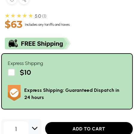
★★★★★
5.0
1
$63
Includes any tariffs and taxes
Express Shipping
$10
Express Shipping: Guaranteed Dispatch in
24 hours
1
ADD TO CART