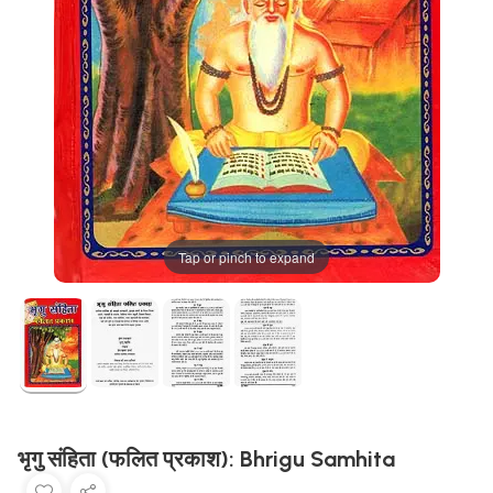
Tap or pinch to expand
भृगु संहिता (फलित प्रकाश): Bhrigu Samhita