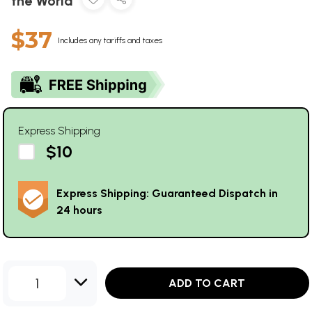
the World
$37
Includes any tariffs and taxes
Express Shipping
$10
Express Shipping: Guaranteed Dispatch in
24 hours
1
ADD TO CART