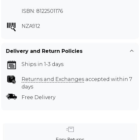
ISBN: 8122501176
NZA912
Delivery and Return Policies
Ships in 1-3 days
Returns and Exchanges
accepted within 7
days
Free Delivery
Easy Returns