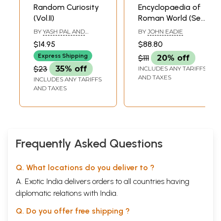
17
दुनिया-जहान की बात
236
Random Curiosity
Encyclopaedia of
18
अनाज कैसे बढ़े
?
245
(Vol.II)
Roman World (Set
19
कल-कारखानों का फैलाव
256
of 2 Volumes) (An
20
कमेरों का राज
BY
YASH PAL AND
BY
JOHN EADIE
265
Old and Rare
RAHUL PAL
Sample Pages
$14.95
$88.80
Book)
Express Shipping
$111
20% off
$23
35% off
INCLUDES ANY TARIFFS
AND TAXES
INCLUDES ANY TARIFFS
AND TAXES
Frequently Asked Questions
Q. What locations do you deliver to ?
A. Exotic India delivers orders to all countries having
diplomatic relations with India.
Q. Do you offer free shipping ?