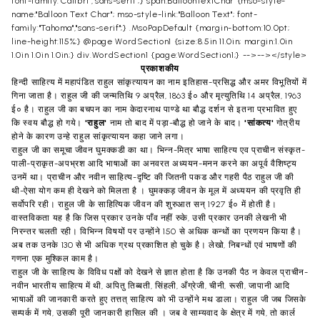
font-family:"Calibri","sans-serif";} span.BalloonTextChar {mso-style-
name:"Balloon Text Char"; mso-style-link:"Balloon Text"; font-
family:"Tahoma","sans-serif";} .MsoPapDefault {margin-bottom:10.0pt;
line-height:115%;} @page WordSection1 {size:8.5in 11.0in; margin:1.0in
1.0in 1.0in 1.0in;} div.WordSection1 {page:WordSection1;} -->--></style>
प्रकाशकीय
हिन्दी साहित्य में महापंडित राहुल सांकृत्यायन का नाम इतिहास
-
प्रसिद्ध और अमर विभूतियों में
गिना जाता है। राहुल जी की जन्मतिथि
9
अप्रैल
, 1863
ई० और मृत्युतिथि
14
अप्रैल
, 1963
ई० है। राहुल जी का बचपन का नाम केदारनाथ पाण्डे था बौद्ध दर्शन से इतना प्रभावित हुए
कि स्वय बौद्ध हो गये।
'
राहुल
'
नाम तो बाद में पड़ा
-
बौद्ध हो जाने के बाद।
'
सांकत्य
'
गोत्रीय
होने के कारण उन्हे राहुल सांकृत्यायन कहा जाने लगा।
राहुल जी का समूचा जीवन घुमक्कडी का था। भिन्न
-
मित्र भाषा साहित्य एव प्राचीन संस्कृत
-
पाली
-
प्राकृत
-
अपभ्रश आदि भाषाओं का अनवरत अध्ययन
-
मनन करने का अपूर्व वैशिष्ट्य
उनमें था। प्राचीन और नवीन साहित्य
-
दृष्टि की जितनी पकड और गहरी पैठ राहुल जी की
थी
-
ऐसा योग कम ही देखने को मिलता है । घुमक्कड़ जीवन के मूल में अध्ययन की प्रवृति ही
सर्वोपरि रही। राहुल जी के साहित्यिक जीवन की शुरुआत सन्
1927
ई० में होती है।
वास्तविकता यह है कि जिस प्रकार उनके पाँव नहीं रुके
,
उसी प्रकार उनकी लेखनी भी
निरन्तर चलती रही। विभिन्न विषयों पर उन्होंने
150
से अधिक कन्धों का प्रणयन किया है।
अब तक उनके
130
से भी अधिक ग्रथ प्रकाशित हो चुके है। लेखो
,
निबन्धों एवं भाषणों की
गणना एक मुश्किल काम है।
राहुल जी के साहित्य के विविध पक्षों को देखने से ज्ञात होता है कि उनकी पैठ न केवल प्राचीन
-
नवीन भारतीय साहित्य में थी
,
अपितु तिब्बती
,
सिंहली
,
अँग्रेजी
,
चीनी
,
रूसी
,
जापानी आदि
भाषाओं की जानकारी करते हुए तत्तत् साहित्य को भी उन्होंने मथ डाला। राहुल जी जब जिसके
सम्पर्क में गये
,
उसकी पूरी जानकारी हासिल की । जब वे साम्यवाद के क्षेत्र में गये
,
तो कार्ल