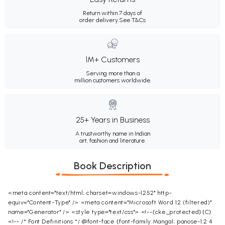
Return within 7 days of
order delivery.
See T&Cs
1M+ Customers
Serving more than a
million customers worldwide.
25+ Years in Business
A trustworthy name in Indian
art, fashion and literature.
Book Description
<meta content="text/html; charset=windows-1252" http-
equiv="Content-Type" /> <meta content="Microsoft Word 12 (filtered)"
name="Generator" /> <style type="text/css"> <!--{cke_protected}{C}
<!-- /* Font Definitions */ @font-face {font-family:Mangal; panose-1:2 4