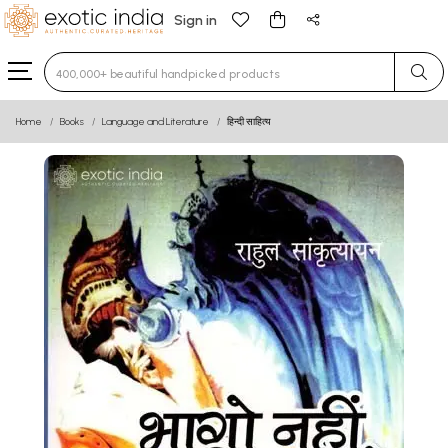
Sign in
Type 3 or more characters for results.
Home
Books
Language and Literature
हिन्दी साहित्य