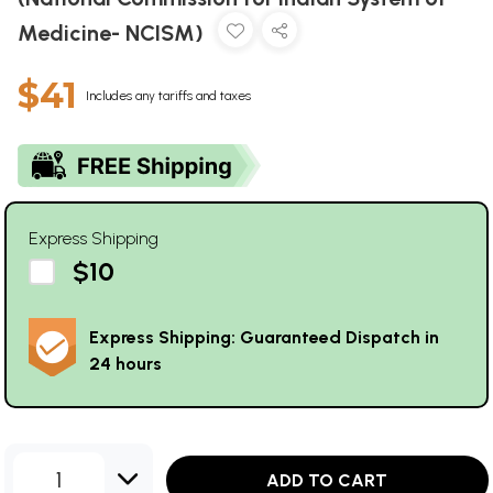
Medicine- NCISM)
$41
Includes any tariffs and taxes
Express Shipping
$10
Express Shipping: Guaranteed Dispatch in
24 hours
1
ADD TO CART