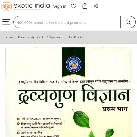
Sign in
Type 3 or more characters for results.
Home
Books
Ayurveda
Ayurveda
Text Books