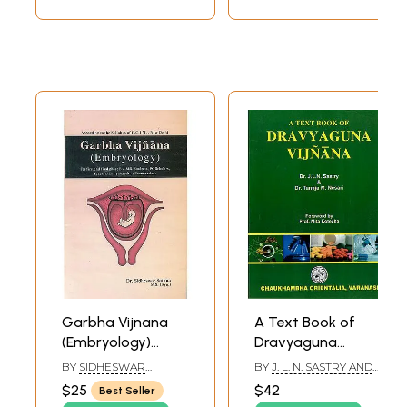
Garbha Vijnana
A Text Book of
(Embryology)
Dravyaguna
(Sanskrit Text with
Vijnana (Vol - 2)
BY
SIDHESWAR
BY
J. L. N. SASTRY AND
Transliteration
SATHUA
TANUJA M. NESARI
$25
$42
Best Seller
and English