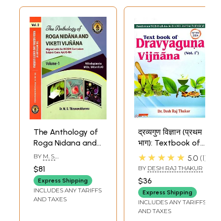
The Anthology of
द्रव्यगुण विज्ञान (प्रथम
Roga Nidana and
भाग): Textbook of
Vikrti Vijnana ( Set
Dravyaguna
★★★★★
BY
M. S.
5.0
1
of 2 Volumes )
Vijnana- Based on
THIRUNAVUKKARASU
$81
BY
DESH RAJ THAKUR
New NCISM
$36
Express Shipping
Syllabus for
INCLUDES ANY TARIFFS
Express Shipping
B.A.M.S. 2nd Year
AND TAXES
INCLUDES ANY TARIFFS
Professional (Vol-1)
AND TAXES