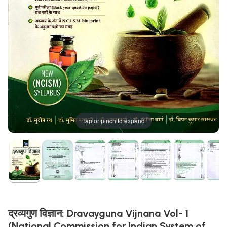
Tap or pinch to expand
द्रव्यगुण विज्ञान: Dravayguna Vijnana Vol- 1
(National Commission for Indian System of