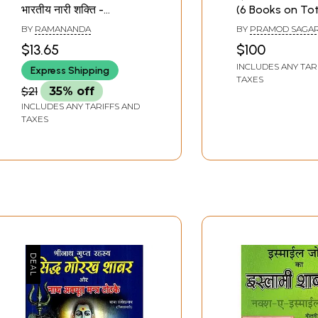
भारतीय नारी शक्ति -
(6 Books on To
Veerangana Rani Laxmi
Pramod Sagar)
BY
RAMANANDA
BY
PRAMOD SAGA
Bai and Indian Woman
$13.65
$100
Power
INCLUDES ANY TAR
Express Shipping
TAXES
$21
35% off
INCLUDES ANY TARIFFS AND
TAXES