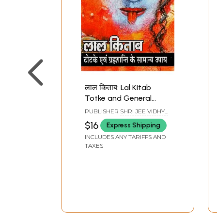
लाल किताब: Lal Kitab
Totke and General
Remedies for Planetary
PUBLISHER
SHRI JEE VIDHYA
Peace
MANDIR, MATHURA
$16
Express Shipping
INCLUDES ANY TARIFFS AND
TAXES