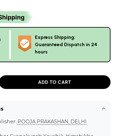
Express Shipping:
g
Guaranteed Dispatch in 24
hours
ADD TO CART
ns
lisher:
POOJA PRAKASHAN, DELHI