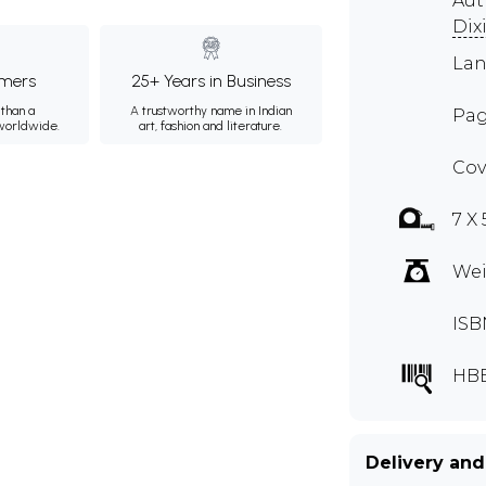
Au
Dix
Lan
mers
25+ Years in Business
than a
A trustworthy name in Indian
Pag
 worldwide.
art, fashion and literature.
Cov
7 X
Wei
ISB
HB
Delivery and