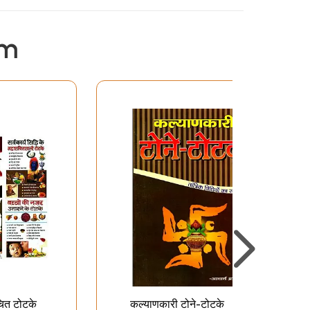
em
रचित टोटके
कल्याणकारी टोने-टोटके