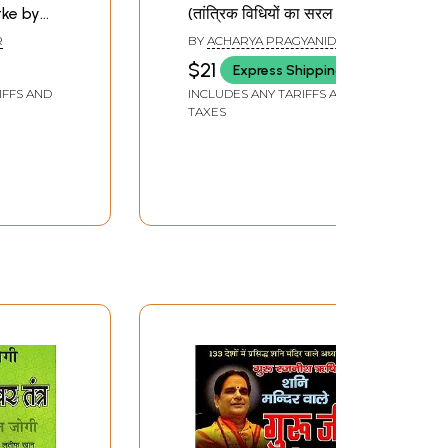
tke by
(तांत्रिक विधियों का सरल रूप):
Kalyankari Tone-Totke
R
BY
ACHARYA PRAGYANIDHI
(Tantrik Vidhiyon Ka
$21
Express Shipping
Saral Roop)
IFFS AND
INCLUDES ANY TARIFFS AND
TAXES