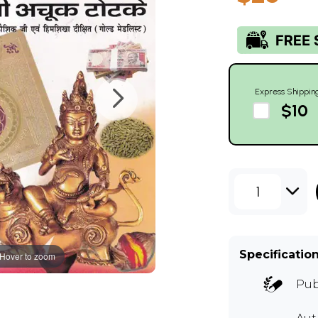
Express Shippin
$10
1
Specificatio
Hover to zoom
Pub