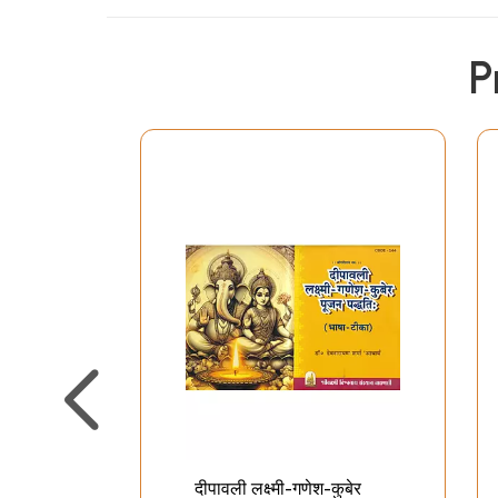
P
दीपावली लक्ष्मी-गणेश-कुबेर