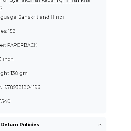
thor
Gyanakunsh Kaushik
,
Himshikha
it
guage: Sanskrit and Hindi
es: 152
er: PAPERBACK
 5 inch
ght 130 gm
N: 9789381804196
E540
 Return Policies