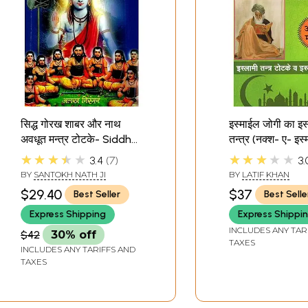
सिद्ध गोरख शाबर और नाथ
इस्माईल जोगी का इस
अवधूत मन्त्र टोटके- Siddha
तन्त्र (नक्श- ए- इस
Gorakh Shabar and
जोगी)- Islamic 
★★★★★
★★★★★
3.4
7
3.
Nath Avadhoot Mantra
Tantra of Ismail
BY
SANTOKH NATH JI
BY
LATIF KHAN
Totke
Naksh-E-Ismail 
$29.40
$37
Best Seller
Best Selle
(Islamic Tantra
and Islamic Pra
Express Shipping
Express Shippi
INCLUDES ANY TAR
$42
30% off
TAXES
INCLUDES ANY TARIFFS AND
TAXES