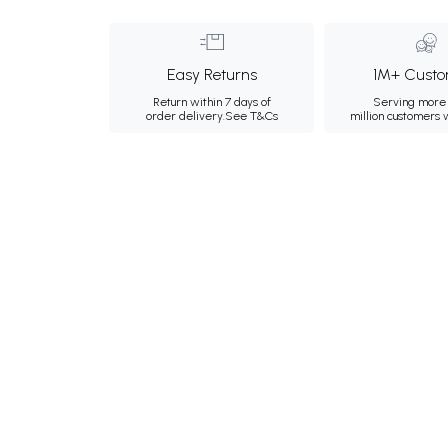
Easy Returns
1M+ Custo
Return within 7 days of
Serving more 
order delivery.
See T&Cs
million customers