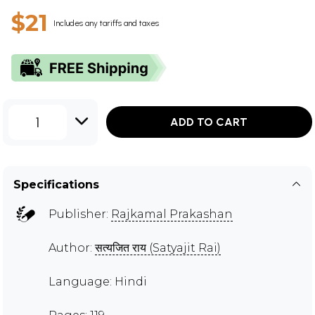
$21
Includes any tariffs and taxes
1
ADD TO CART
Specifications
Publisher:
Rajkamal Prakashan
Author:
सत्यजित राय (Satyajit Rai)
Language: Hindi