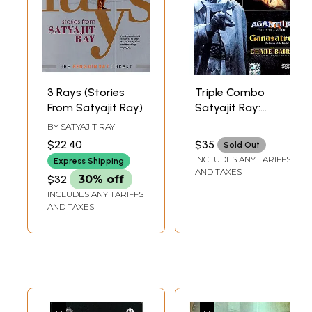
3 Rays (Stories
Triple Combo
From Satyajit Ray)
Satyajit Ray:
Agantuk,
BY
SATYAJIT RAY
Ganasatru and
$22.40
$35
Sold Out
Ghare Baire (DVD
INCLUDES ANY TARIFFS
Express Shipping
with English
AND TAXES
$32
30% off
Subtitles) |
INCLUDES ANY TARIFFS
Satyajit Ray Eagle
AND TAXES
Home
Entertainment(2008)