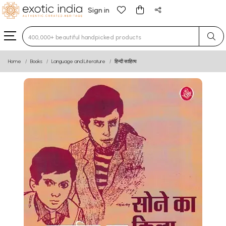
Sign in
Type 3 or more characters for results.
Home
Books
Language and Literature
हिन्दी साहित्य