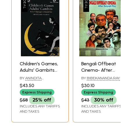
Children's Games,
Bengali Offbeat
Adults' Gambits
Cinema- After
From Vidyasagar
Satyajit Ray
BY
ANINDITA
BY
BIBEKANANDA RAY
To Satyajit Ray
MUKHOPADHYAY
$43.50
$30.10
Express Shipping
Express Shipping
$58
25% off
$43
30% off
INCLUDES ANY TARIFFS
INCLUDES ANY TARIFFS
AND TAXES
AND TAXES