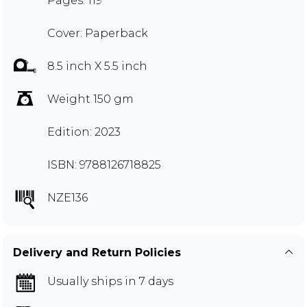
Pages: 119
Cover: Paperback
8.5 inch X 5.5 inch
Weight 150 gm
Edition: 2023
ISBN: 9788126718825
NZE136
Delivery and Return Policies
Usually ships in 7 days