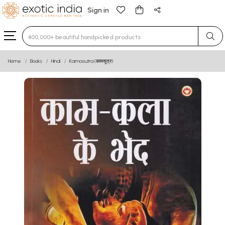
Sign in
Type 3 or more characters for results.
Home
Books
Hindi
Kamasutra (कामसूत्र)