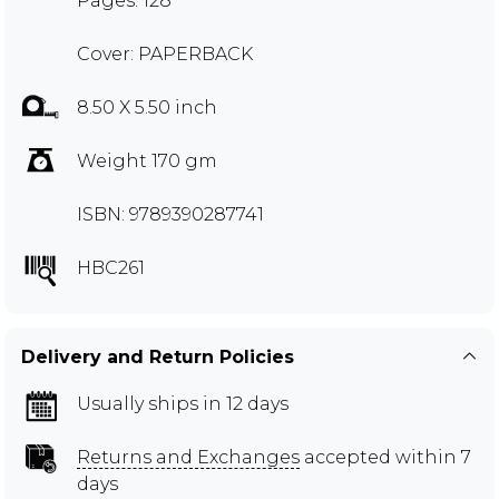
Pages: 128
Cover: PAPERBACK
8.50 X 5.50 inch
Weight 170 gm
ISBN: 9789390287741
HBC261
Delivery and Return Policies
Usually ships in 12 days
Returns and Exchanges
accepted within 7
days