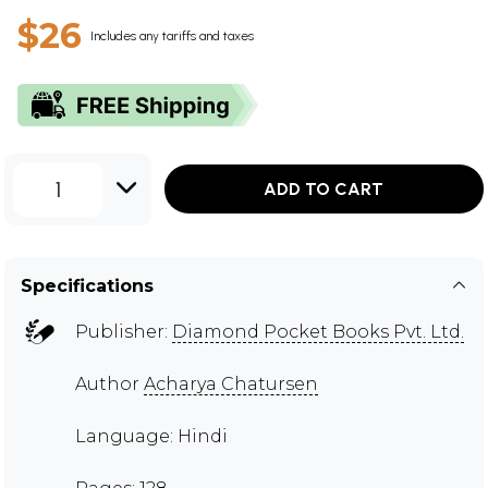
$26
Includes any tariffs and taxes
1
ADD TO CART
Specifications
Publisher:
Diamond Pocket Books Pvt. Ltd.
Author
Acharya Chatursen
Language: Hindi