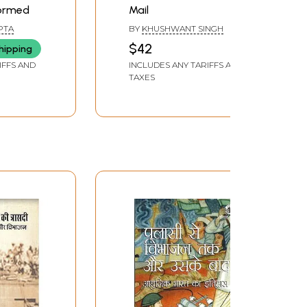
Formed
Mail
PTA
BY
KHUSHWANT SINGH
$42
hipping
IFFS AND
INCLUDES ANY TARIFFS AND
TAXES