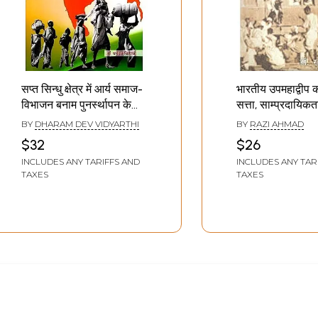
सप्त सिन्धु क्षेत्र में आर्य समाज-
भारतीय उपमहाद्वीप क
विभाजन बनाम पुनर्स्थापन के
सत्ता, साम्प्रदायिक
सन्दर्भ में: Arya Samaj in
विभाजन- The Tr
BY
DHARAM DEV VIDYARTHI
BY
RAZI AHMAD
Sapta Sindhu Region-
the Indian Sub
$32
$26
in the Context of
(Power, Commu
INCLUDES ANY TARIFFS AND
INCLUDES ANY TAR
Partition Versus
and Partition)
TAXES
TAXES
Resettlement