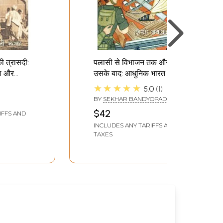
ी त्रासदी:
पलासी से विभाजन तक और
ता और
उसके बाद: आधुनिक भारत का
agedy of
इतिहास- From Plassey to
★★★★★
5.0
1
continent
Partition and After: A
BY
SEKHAR BANDYOPADHYAY
nalism
History of Modern India
$42
IFFS AND
INCLUDES ANY TARIFFS AND
TAXES