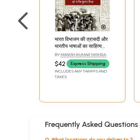
भारत विभाजन की त्रासदी और
भारतीय भाषाओं का साहित्य:
Tragedy of Partition of
BY
MANISH KUMAR MISHRA
India and the Literature
$42
Express Shipping
of Indian Languages
INCLUDES ANY TARIFFS AND
(National Seminar (28-
TAXES
29 November 2023)
Frequently Asked Questions
Q. What locations do you deliver to ?