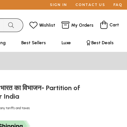
SIGN IN
CONTACT US
FAQ
Cart
Wishlist
My Orders
ing
Best Sellers
Luxe
Best Deals
ा भारत का विभाजन- Partition of
r India
any tariffs and taxes