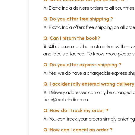
A. Exotic India delivers orders to all countrie
Q. Do you offer free shipping ?
A. Exotic India offers free shipping on all or
Q. Can I return the book?
A. All returns must be postmarked within sev
and labels attached. To know more please 
Q. Do you offer express shipping ?
A. Yes, we do have a chargeable express ship
Q. I accidentally entered wrong deliver
A. Delivery addresses can only be changed o
help@exoticindia.com
Q. How do I track my order ?
A. You can track your orders simply enteri
Q. How can I cancel an order ?