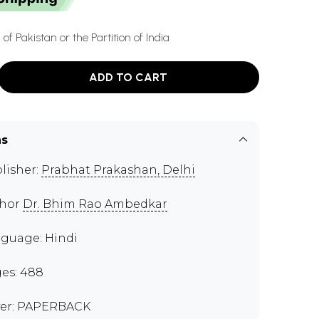
 of Pakistan or the Partition of India
ADD TO CART
ns
lisher:
Prabhat Prakashan, Delhi
thor
Dr. Bhim Rao Ambedkar
guage: Hindi
es: 488
er: PAPERBACK