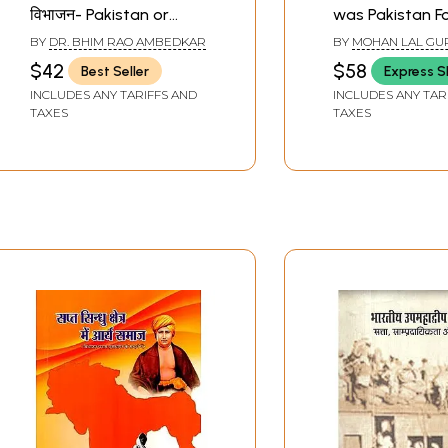
विभाजन- Pakistan or
was Pakistan 
Partition of India
BY
DR. BHIM RAO AMBEDKAR
BY
MOHAN LAL GU
$42
$58
Best Seller
Express S
INCLUDES ANY TARIFFS AND
INCLUDES ANY TAR
TAXES
TAXES