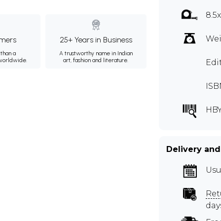
8.5
Wei
mers
25+ Years in Business
than a
A trustworthy name in Indian
 worldwide.
art, fashion and literature.
Edi
ISB
HBY
Delivery and
Usu
Ret
day