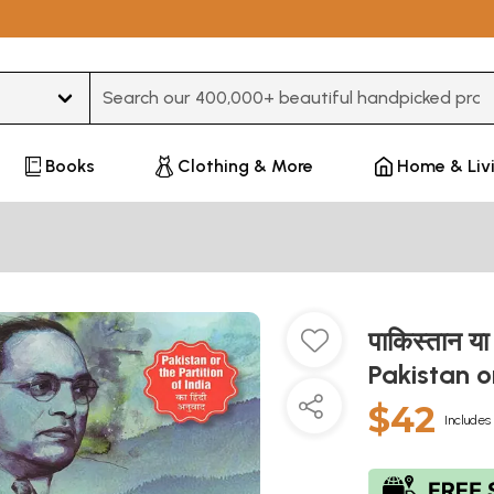
Type 3 or more characters for results.
Books
Clothing & More
Home & Liv
पाकिस्तान य
Pakistan o
$42
Includes 