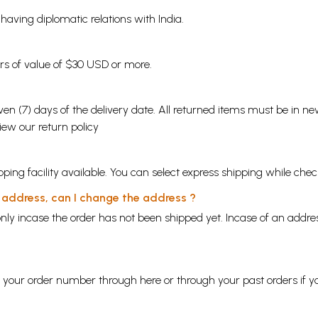
s having diplomatic relations with India.
ders of value of $30 USD or more.
en (7) days of the delivery date. All returned items must be in new
view our
return policy
ping facility available. You can select express shipping while chec
y address, can I change the address ?
nly incase the order has not been shipped yet. Incase of an addr
ng your order number through
here
or through your
past orders
if y