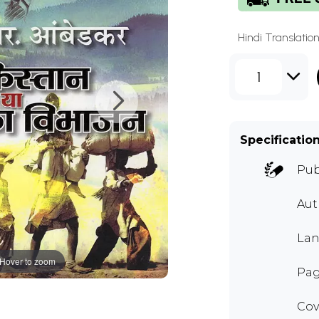
Hindi Translation
1
Specificatio
Pub
Au
Lan
Hover to zoom
Pag
Cov