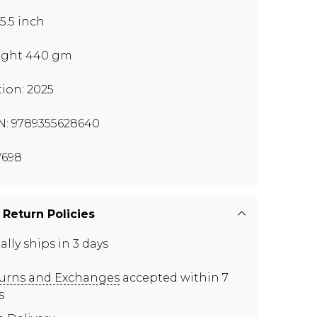
x5.5 inch
ght 440 gm
tion: 2025
N: 9789355628640
698
 Return Policies
ally ships in 3 days
urns and Exchanges
accepted within 7
s