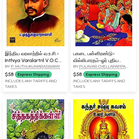
இந்திய வரலாற்றில் வ.உ.சி.-
பகடை பன்னிரண்டு-
Inthiya Varalartril V.O.C.
வில்லிபாரதம்-ஓர் புதிய
BY
P. MUTHUKUMARASWAMY
BY
PULAVAR CHELLAPAPPA
(Tamil)
பார்வை: Pakadai
KEERAN
Pannirendu- Villibaratham
$58
$58
Express Shipping
Express Shipping
Or Puthiya Paarvai (Tamil)
INCLUDES ANY TARIFFS AND
INCLUDES ANY TARIFFS AND
TAXES
TAXES