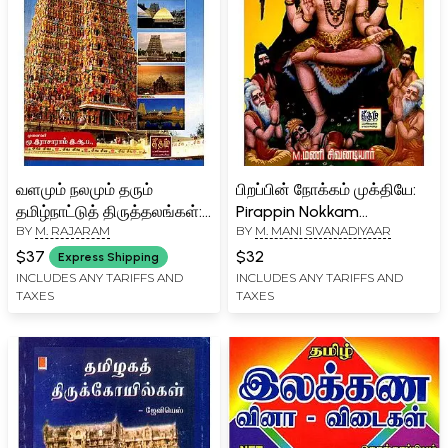
வளமும் நலமும் தரும்
பிறப்பின் நோக்கம் முக்தியே:
தமிழ்நாட்டுத் திருத்தலங்கள்:
Pirappin Nokkam
BY
M. RAJARAM
BY
M. MANI SIVANADIYAAR
Valamum Nalamum
Mukthiyae (Tamil)
Tharum Tamilnattu
$37
$32
Express Shipping
Thiruthalangal (Tamil)
INCLUDES ANY TARIFFS AND
INCLUDES ANY TARIFFS AND
TAXES
TAXES