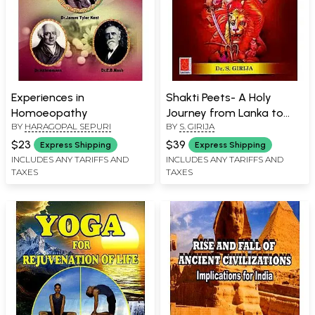
Experiences in
Shakti Peets- A Holy
Homoeopathy
Journey from Lanka to
BY
HARAGOPAL SEPURI
BY
S. GIRIJA
Ladak
$23
$39
Express Shipping
Express Shipping
INCLUDES ANY TARIFFS AND
INCLUDES ANY TARIFFS AND
TAXES
TAXES