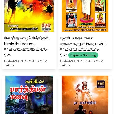
நிறைந்து வாழும் சித்தர்கள்:
ஜோதி உபதேசமாலை
Nirainthu Valum
ஒளவைக்குறள் (உரையுடன்):
BY
GNANA DEVA BHARATHI
BY
JYOTHI NITHYANANDA
Siddhargal (Tamil)
Jyoti Upadeshamala-
SWAMI
SWAMIGAL
Avvai Kural Uraiyudan
$26
$32
Express Shipping
(Tamil)
INCLUDES ANY TARIFFS AND
INCLUDES ANY TARIFFS AND
TAXES
TAXES