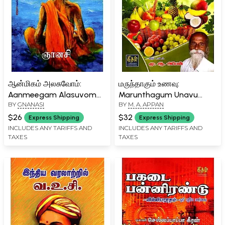
ஆன்மிகம் அலசுவோம்:
மருந்தாகும் உணவு:
Aanmeegam Alasuvom
Marunthagum Unavu
BY
GNANASI
BY
M. A. APPAN
(Tamil)
(Tamil)
$26
$32
Express Shipping
Express Shipping
INCLUDES ANY TARIFFS AND
INCLUDES ANY TARIFFS AND
TAXES
TAXES