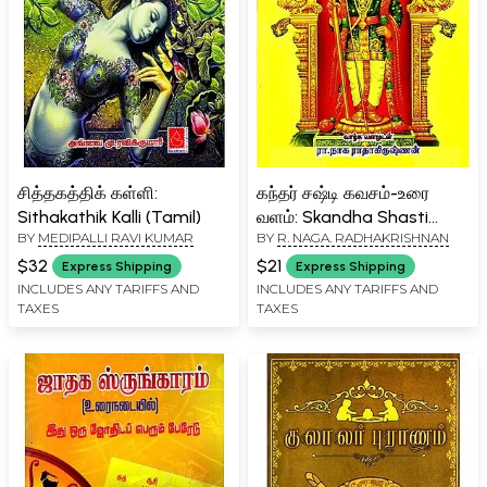
சித்தகத்திக் கள்ளி:
கந்தர் சஷ்டி கவசம்-உரை
Sithakathik Kalli (Tamil)
வளம்: Skandha Shasti
BY
MEDIPALLI RAVI KUMAR
BY
R. NAGA. RADHAKRISHNAN
Kavacham- Urai Valam
(Tamil)
$32
$21
Express Shipping
Express Shipping
INCLUDES ANY TARIFFS AND
INCLUDES ANY TARIFFS AND
TAXES
TAXES