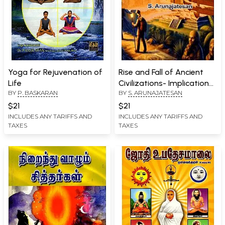
Yoga for Rejuvenation of
Rise and Fall of Ancient
Life
Civilizations- Implications
BY
P. BASKARAN
BY
S. ARUNAJATESAN
for India
$21
$21
INCLUDES ANY TARIFFS AND
INCLUDES ANY TARIFFS AND
TAXES
TAXES