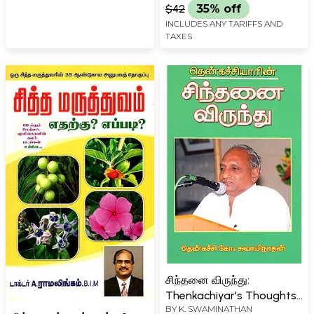
$42
35% off
INCLUDES ANY TARIFFS AND
TAXES
சிந்தனை விருந்து:
Thenkachiyar's Thoughts
BY
K. SWAMINATHAN
(Tamil)