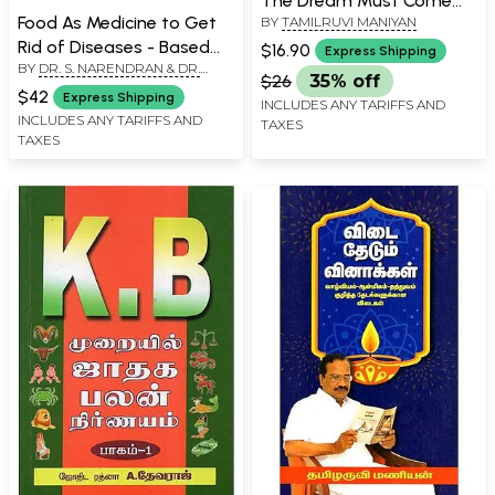
The Dream Must Come
Food As Medicine to Get
BY
TAMILRUVI MANIYAN
True (Tamil)
Rid of Diseases - Based
$16.90
Express Shipping
BY
DR. S. NARENDRAN & DR.
on International Research
$26
35% off
FREDERIC JOSEPH
Articles (Tamil)
$42
Express Shipping
INCLUDES ANY TARIFFS AND
INCLUDES ANY TARIFFS AND
TAXES
TAXES