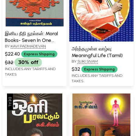
இனிய நீதி நூல்கள்: Moral
Books- Seven In One
BY
KAVI PADMADEVAN
(Tamil)
அர்த்தமுள்ள வாழ்வு:
$22.40
Express Shipping
Meaningful Life (Tamil)
BY
SUKI SIVAM
$32
30% off
$32
INCLUDES ANY TARIFFS AND
Express Shipping
TAXES
INCLUDES ANY TARIFFS AND
TAXES