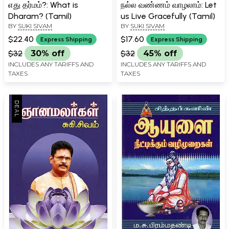
எது தர்மம்?: What is
நல்ல வண்ணம் வாழலாம்: Let
Dharam? (Tamil)
us Live Gracefully (Tamil)
BY
SUKI SIVAM
BY
SUKI SIVAM
$22.40
$17.60
Express Shipping
Express Shipping
$32
30% off
$32
45% off
INCLUDES ANY TARIFFS AND
INCLUDES ANY TARIFFS AND
TAXES
TAXES