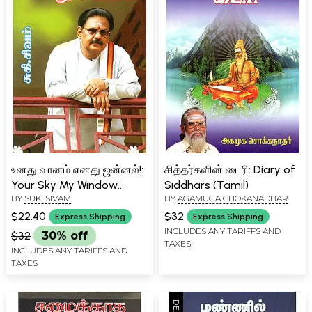
உனது வானம் எனது ஜன்னல்!:
சித்தர்களின் டைரி: Diary of
Your Sky My Window
Siddhars (Tamil)
BY
SUKI SIVAM
BY
AGAMUGA CHOKANADHAR
(Tamil)
$22.40
$32
Express Shipping
Express Shipping
INCLUDES ANY TARIFFS AND
$32
30% off
TAXES
INCLUDES ANY TARIFFS AND
TAXES