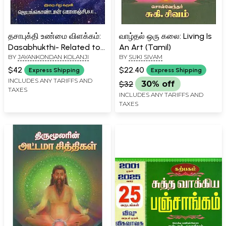
தசாபுக்தி உண்மை விளக்கம்:
வாழ்தல் ஒரு கலை: Living Is
Dasabhukthi- Related to
An Art (Tamil)
BY
JAYANKONDAN KOLANJI
BY
SUKI SIVAM
Astrology With True
Explanation (Tamil)
$42
$22.40
Express Shipping
Express Shipping
INCLUDES ANY TARIFFS AND
$32
30% off
TAXES
INCLUDES ANY TARIFFS AND
TAXES