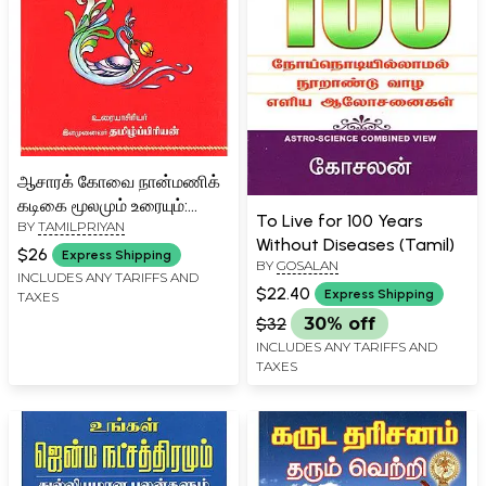
ஆசாரக் கோவை நான்மணிக்
கடிகை மூலமும் உரையும்:
To Live for 100 Years
BY
TAMILPRIYAN
Aacharakivai
Without Diseases (Tamil)
Nanmanikadigai Poem
$26
Express Shipping
BY
GOSALAN
with Four Different Ideas -
INCLUDES ANY TARIFFS AND
$22.40
Express Shipping
TAXES
Original with Explanation
$32
30% off
(Tamil)
INCLUDES ANY TARIFFS AND
TAXES