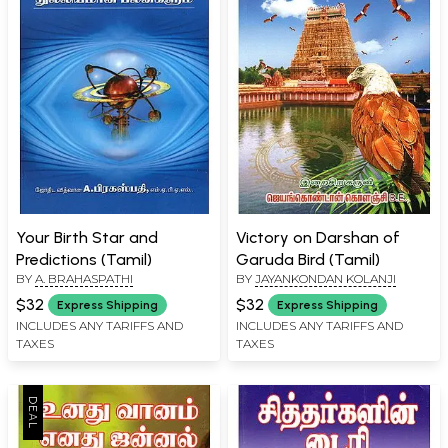
Your Birth Star and
Victory on Darshan of
Predictions (Tamil)
Garuda Bird (Tamil)
BY
A. BRAHASPATHI
BY
JAYANKONDAN KOLANJI
$32
$32
Express Shipping
Express Shipping
INCLUDES ANY TARIFFS AND
INCLUDES ANY TARIFFS AND
TAXES
TAXES