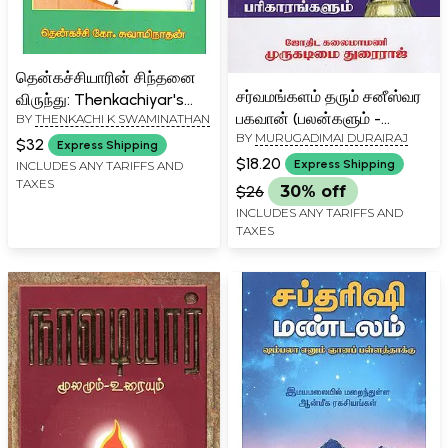
தென்கச்சியாரின் சிந்தனை
சர்வமங்களம் தரும் சனீஸ்வர
விருந்து: Thenkachiyar's
பகவான் (பலன்களும் -
BY
THENKACHI K SWAMINATHAN
Thoughts (Tamil)
BY
MURUGADIMAI DURAIRAJ
பரிகாரங்களும்):
$32
Express Shipping
Saneeswara Bhagwan-
$18.20
Express Shipping
INCLUDES ANY TARIFFS AND
Benefits and Remedial
TAXES
$26
30% off
Measures (Tamil)
INCLUDES ANY TARIFFS AND
TAXES