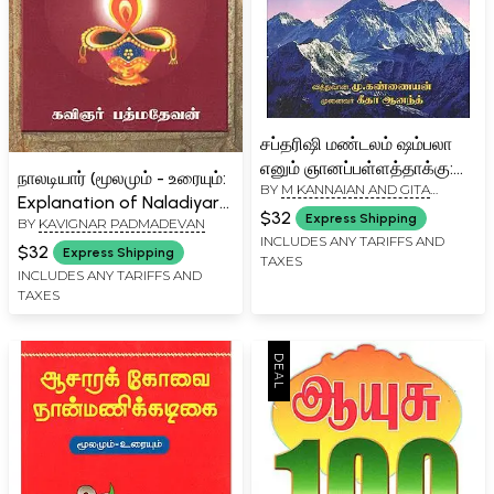
சப்தரிஷி மண்டலம் ஷம்பலா
எனும் ஞானப்பள்ளத்தாக்கு:
நாலடியார் (மூலமும் - உரையும்:
BY
M KANNAIAN AND GITA
Saotha Rishi Mandalam
Explanation of Naladiyar-
ANAND
Valley of Shambhala:
$32
Express Shipping
BY
KAVIGNAR PADMADEVAN
Four Liners (Tamil)
Secrets Tobe Discovered
INCLUDES ANY TARIFFS AND
$32
Express Shipping
TAXES
in Himalayas (Tamil)
INCLUDES ANY TARIFFS AND
TAXES