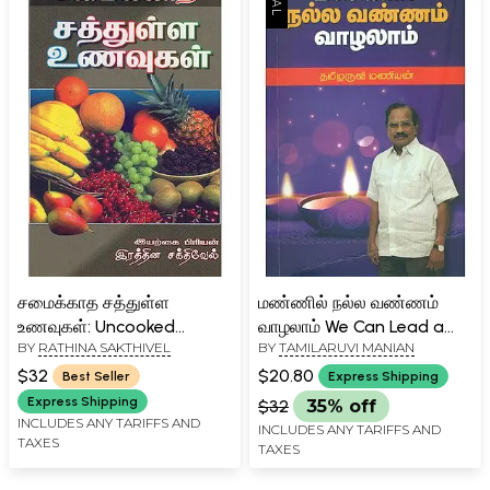
சமைக்காத சத்துள்ள
மண்ணில் நல்ல வண்ணம்
உணவுகள்: Uncooked
வாழலாம் We Can Lead a
BY
RATHINA SAKTHIVEL
BY
TAMILARUVI MANIAN
Nutritious Food (Tamil)
Good Life on This Earth
(Tamil)
$32
$20.80
Best Seller
Express Shipping
Express Shipping
$32
35% off
INCLUDES ANY TARIFFS AND
INCLUDES ANY TARIFFS AND
TAXES
TAXES