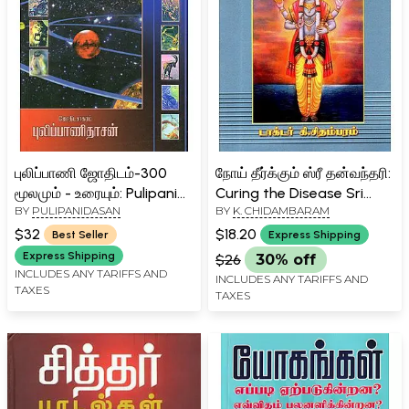
புலிப்பாணி ஜோதிடம்-300
நோய் தீர்க்கும் ஸ்ரீ தன்வந்தரி:
மூலமும் - உரையும்: Pulipani
Curing the Disease Sri
BY
PULIPANIDASAN
BY
K. CHIDAMBARAM
Siddhar's Astrology:
Dhanavantari (Tamil)
Original With Explanation
$32
$18.20
Best Seller
Express Shipping
(Tamil)
Express Shipping
$26
30% off
INCLUDES ANY TARIFFS AND
INCLUDES ANY TARIFFS AND
TAXES
TAXES