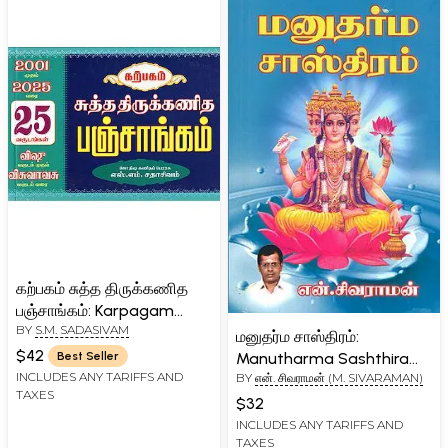
கற்பகம் சுத்த திருக்கணித
பஞ்சாங்கம்: Karpagam
BY
S.M. SADASIVAM
Thirukanitha Panchang
மனுதர்ம சாஸ்திரம்:
(Tamil)
$42
Manutharma Sashthiram
Best Seller
INCLUDES ANY TARIFFS AND
BY
என். சிவராமன் (M. SIVARAMAN)
(Tamil)
TAXES
$32
INCLUDES ANY TARIFFS AND
TAXES