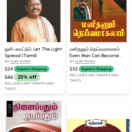
ஒளி பரவட்டும்: Let The Light
மனிதனும் தெய்வமாகலாம்:
Spread (Tamil)
Even Man Can Become
BY
SUKI SIVAM
BY
SUKI SIVAM
God (Tamil)
$24
$32
Express Shipping
Express Shipping
INCLUDES ANY TARIFFS AND
$32
25% off
TAXES
INCLUDES ANY TARIFFS AND
TAXES