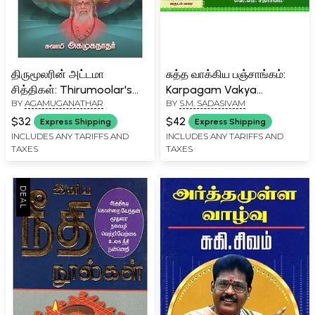
திருமூலரின் அட்டமா
சுத்த வாக்கிய பஞ்சாங்கம்:
சித்திகள்: Thirumoolar's
Karpagam Vakya
BY
AGAMUGANATHAR
BY
S.M. SADASIVAM
Eight Siddhis and
Panchang (Tamil)
Capabilities (Tamil)
$32
$42
Express Shipping
Express Shipping
INCLUDES ANY TARIFFS AND
INCLUDES ANY TARIFFS AND
TAXES
TAXES