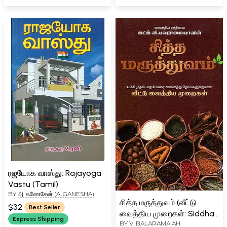
ரஜயோக வாஸ்து: Rajayoga
Vastu (Tamil)
BY
அ. கணேசேன் (A. GANESHA)
சித்த மருத்துவம் (வீட்டு
$32
Best Seller
வைத்திய முறைகள்: Siddha
Express Shipping
BY
V. BALARAMAIAH
Treatment- Home