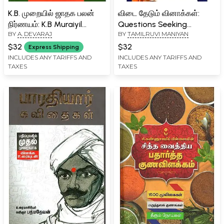
K.B. முறையில் ஜாதக பலன்
விடை தேடும் வினாக்கள்:
நிர்ணயம்: K.B Muraiyil
Questions Seeking
BY
A. DEVARAJ
BY
TAMILRUVI MANIYAN
Jathaga Palan Nirnayam-1
Answers- For Quest On
(Tamil)
Biology- Spirituality-
$32
$32
Express Shipping
Philisophy Answers (Tamil)
INCLUDES ANY TARIFFS AND
INCLUDES ANY TARIFFS AND
TAXES
TAXES