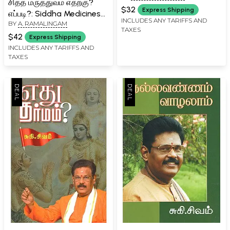
சித்த மருத்துவம் எதற்கு?
$32
Express Shipping
எப்படி?: Siddha Medicines
INCLUDES ANY TARIFFS AND
BY
A. RAMALINGAM
Why and How? (Tamil)
TAXES
$42
Express Shipping
INCLUDES ANY TARIFFS AND
TAXES