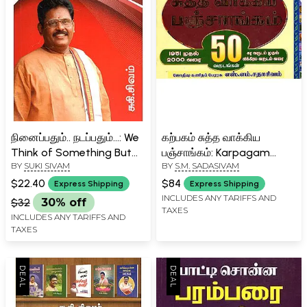
நினைப்பதும்.. நடப்பதும்...: We
கற்பகம் சுத்த வாக்கிய
Think of Something But
பஞ்சாங்கம்: Karpagam
BY
SUKI SIVAM
BY
S.M. SADASIVAM
Something Else Happens
Vakya Panchang- 1951 to
(Tamil)
2000 (From Kara to
$22.40
$84
Express Shipping
Express Shipping
Vikrama- 50 Years) -
INCLUDES ANY TARIFFS AND
$32
30% off
TAXES
Tamil
INCLUDES ANY TARIFFS AND
TAXES