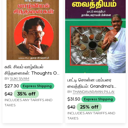
சுகி. சிவம் வாழ்வியல்
சிந்தனைகள்: Thoughts On
BY
SUKI SIVAM
Life Matters (Tamil)
பாட்டி சொன்ன பரம்பரை
$27.30
வைத்தியம்: Grandma's
Express Shipping
BY
THANDAVARAYAN PILLAI
Traditional Remedies
$42
35% off
(Tamil)
$31.50
Express Shipping
INCLUDES ANY TARIFFS AND
TAXES
$42
25% off
INCLUDES ANY TARIFFS AND
TAXES