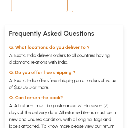
Samasyayen
राम-रावण-युद्ध
४४६
रावण-वध
४५६
सीताजीकी अग्नि- परीक्षा
४६०
अवधके लिये प्रस्थान
४६७
उत्तराकाण्ड
Frequently Asked Questions
मंगलाचरण
४७१
भरत-हनुमान्-मिलन
४७२
भरत-मिलाप
४७५
Q. What locations do you deliver to ?
रामराज्याभिषेक
४७८
श्रीरामजीका प्रजाको उपदेश
४९४
A. Exotic India delivers orders to all countries having
गरुड़- भुशुण्डि-संवाद
५०३
diplomatic relations with India.
काकभुशुण्डि-लोमश-संवाद
५२१
ज्ञान-भक्ति-निरूपण
५३२
Q. Do you offer free shipping ?
रामायणजीकी आरती
५४४
A. Exotic India offers free shipping on all orders of value
of $30 USD or more.
Q. Can I return the book?
A. All returns must be postmarked within seven (7)
days of the delivery date. All returned items must be in
new and unused condition, with all original tags and
labels attached. To know more please view our
return