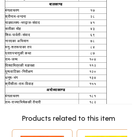
बालकाण्ड
मंगलाचरण
१७
श्रीनाम-वन्दना
२८
याज्ञवल्क्य-भरद्वाज-संवाद
४१
सतीका मोह
४३
शिव-पार्वती-संवाद
६९
नारदका अभिमान
७८
मनु-शतरूपाका तप
८४
प्रतापभानुकी कथा
८७
राम-जन्म
१०४
विश्वामित्रकी यज्ञरक्षा
११२
पुष्पवाटिका-निरीक्षण
१२०
धनुष-भंग
१३४
श्रीसीता-राम-विवाह
१५५
अयोध्याकाण्ड
मंगलाचरण
१८१
राम-राज्याभिषेककी तैयारी
१८२
श्रीसीता-राम-संवाद
२०६
श्रीलक्ष्मण-सुमित्रा-संवाद
२११
Products related to this item
वन-गमन
२१४
केवटका प्रेम
२२२
श्रीराम-भाद्वाज-संवाद
२२५