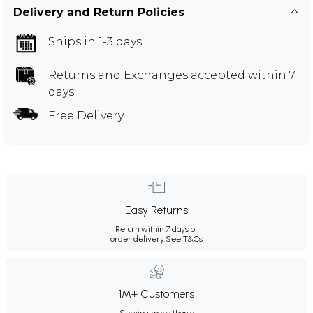
Delivery and Return Policies
Ships in 1-3 days
Returns and Exchanges
accepted within 7
days
Free Delivery
Easy Returns
Return within 7 days of
order delivery.
See T&Cs
1M+ Customers