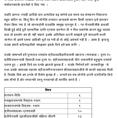
संशोधनकरके छपनेको दे दिया गया ।
यद्यपि कागज, स्याही आदिके दाम अत्यधिक बढ़ जानेसे इस समय यह संस्करण निकालना
बहुत कठिन था, किंतु फिर भी लोगोंके लगातार आग्रहके कारण किसी प्रकार इसे छापकर
तैयार किया गया है, जो मानसप्रेमी पाठकोंके सम्मुख प्रस्तुत है । प्ल गोस्वामीजीके हाथकी
लिखी हुई कोई पूरी प्रामाणिक प्रति प्रयास करनेपर भी न मिल सकनेके कारण शुद्ध पाठका
दावा तो हमलोग कर ही नहीं सकते; इसके अतिरिक्त अपनी समझसे पूरी सावधानी बरती
जानेपर भी इसमें प्रूफ आदिकी भूलें रह गयी हों तो कोई आश्चर्य नहीं है । आशा है, कृपालु
पाठक हमारी कठिनाइयोंको समझकर इसके लिये हमें क्षमा करेंगे ।
पाठके सम्बन्धमें हमें पूज्यपाद परमहंस श्रीअवधबिहारीदासजी महाराज (नागाबाबा ), पूज्य पं०
श्रीविजयानन्दजी त्रिपाठी तथा पूज्य पं० श्रीजयरामदासजी 'दीन' रामायणीसे बहुमूल्य परामर्श
प्राप्त हुए । इसके लिये हम उनके हृदयसे कृतज्ञ हैं । पाठके निर्णयमें हमें ' मानसपीयूष ' से
तथा उसके सम्पादक महात्मा श्रीअंजनीनन्दनशरण शीतलासहायजीसे भी काफी सहायता मिली
है, जिसके लिये हम उनके भी विशेष कृतज्ञ हैं । अन्तमें हम सब लोगोंसे अपनी त्रुटियोंके लिये
क्षमा माँगते हैं और भगवान्की वस्तु भगवान्को ही समर्पित करते हैं ।
विषय
पारायण-विधि
६
नवाह्नपारायणके विश्राम-स्थान
९
मासपारायणके विश्राम- स्थान
९
श्रीरामशलाका-प्रश्नावली
१०
श्रीगोस्वामी तुलसीदासजीकी संक्षिप्त जीवनी
१३