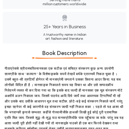
Serving more than a
million customers worldwide.
25+ Years in Business
A trustworthy name in Indian
art, fashion and literature.
Book Description
गीताप्रेससे श्रीरामचरितमानसका एक सटीक एवं सचित्र संस्करण कुछ अन्य उपयोगी
सामग्रीके साथ ' कल्याण ' के विशेषाङ्कके रूपमें तेरहवें बर्षके प्रारम्भमें निकल चुका है ।
उसमें बहुत-सी त्रुटियाँ होनेपर भी मानसप्रेमी जनताने उसका कितना आदर किया, यह सब
लोगोंको विदित ही है । मानसाङ्क निकालते समय यह विचार था और उसे सम्पादकीय
निवेदनमें व्यक्त भी कर दिया गया था कि इसके बाद जल्दी ही मानसका एक मूल संस्करण मोटे
अक्षरोंमें अलग निकाला जाय; जिसमें पाठभेद आदि दिये जायँ तथा आवश्यक टिप्पणियाँ भी रहें
और उसके बाद उसीके आधारपर मूल तथा सटीक, छोटे-बड़े कई संस्करण निकाले जायँ, परंतु
इच्छा रहनेपर भी कई कारणोंसे वह संस्करण जल्दी नहीं निकल सका । पहले तो यह आशा थी
कि भगवान्की कृपासे सम्भवत: कहींसे गोस्वामीजीके हाथकी लिखी हुई कोई पूरी प्रामाणिक
प्रति मिल जाय; जिससे शुद्ध-से-शुद्ध पाठ मानसप्रेमियोंके पास पहुँचाया जा सके; परंतु जब यह
आशा जल्दी पूरी होती नहीं देखी गयी तो मानसाद्वके पाठको ही एक बार फिरसे देखकर तथा
मानसके कतिपय मर्मज्ञोंका परामर्श लेकर उसीमें आवश्यकतानुसार यत्र-तत्र कुछ