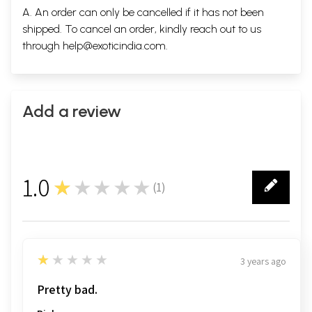
A. An order can only be cancelled if it has not been
shipped. To cancel an order, kindly reach out to us
through
help@exoticindia.com
.
Add a review
1.0
★★★★★
(
1
)
1
1
★★★★★
3 years ago
Pretty bad.