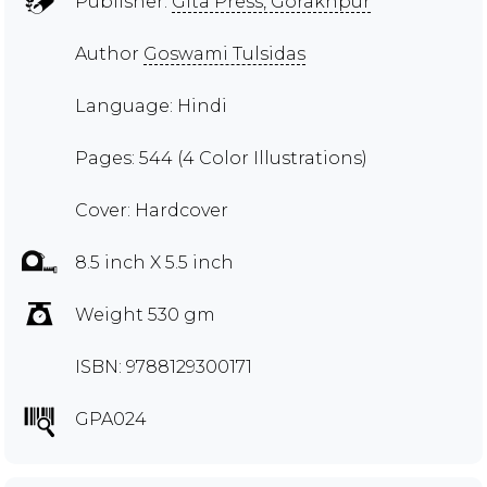
Publisher:
Gita Press, Gorakhpur
Author
Goswami Tulsidas
Language: Hindi
Pages: 544 (4 Color Illustrations)
Cover: Hardcover
8.5 inch X 5.5 inch
Weight 530 gm
ISBN: 9788129300171
GPA024