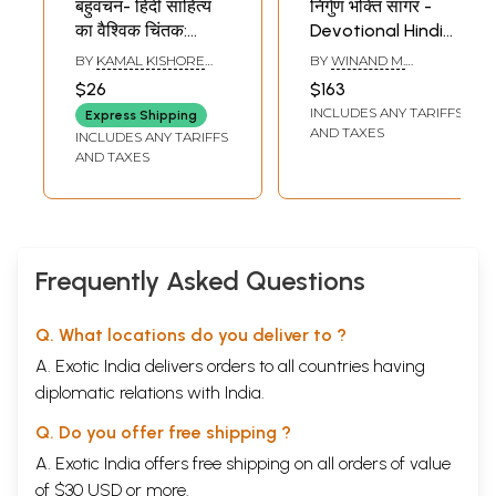
बहुवचन- हिंदी साहित्य
निर्गुण भक्ति सागर -
का वैश्विक चिंतक:
Devotional Hindi
Bahuvachan- A
Literature (Set of
BY
KAMAL KISHORE
BY
WINAND M.
Global Thinker of
2 Volumes)
GOYANKA
CALLEWAERT AND
$26
$163
BART OP DE BEECK
Hindi Literature:
INCLUDES ANY TARIFFS
Express Shipping
International
AND TAXES
INCLUDES ANY TARIFFS
Quarterly
AND TAXES
Magazine in Hindi,
Issue: 61-62 (April-
September 2019)
Frequently Asked Questions
Q. What locations do you deliver to ?
A. Exotic India delivers orders to all countries having
diplomatic relations with India.
Q. Do you offer free shipping ?
A. Exotic India offers free shipping on all orders of value
of $30 USD or more.