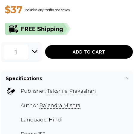
$37
Includes any tariffs and taxes
1
ADD TO CART
Specifications
Publisher:
Takshila Prakashan
Author
Rajendra Mishra
Language: Hindi