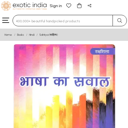
Sign in
Type 3 or more characters for results.
Home
Books
Hindi
Sahitya (साहित्य)